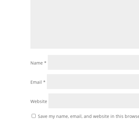
Name
*
Email
*
Website
Save my name, email, and website in this browse