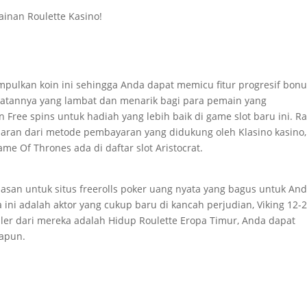
inan Roulette Kasino!
ulkan koin ini sehingga Anda dapat memicu fitur progresif bon
epatannya yang lambat dan menarik bagi para pemain yang
Free spins untuk hadiah yang lebih baik di game slot baru ini. Ra
baran dari metode pembayaran yang didukung oleh Klasino kasino,
 Of Thrones ada di daftar slot Aristocrat.
ulasan untuk situs freerolls poker uang nyata yang bagus untuk And
ia ini adalah aktor yang cukup baru di kancah perjudian, Viking 12-
uler dari mereka adalah Hidup Roulette Eropa Timur, Anda dapat
apun.