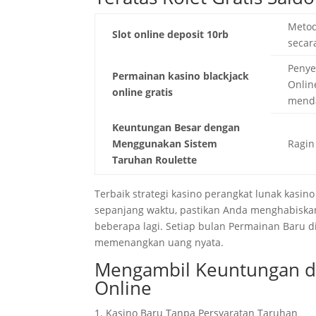
Metod
Slot online deposit 10rb
secara
Penye
Permainan kasino blackjack
Onlin
online gratis
menda
Keuntungan Besar dengan
Menggunakan Sistem
Ragin
Taruhan Roulette
Terbaik strategi kasino perangkat lunak kasi
sepanjang waktu, pastikan Anda menghabiskan
beberapa lagi. Setiap bulan Permainan Baru 
memenangkan uang nyata.
Mengambil Keuntungan da
Online
Kasino Baru Tanpa Persyaratan Taruhan