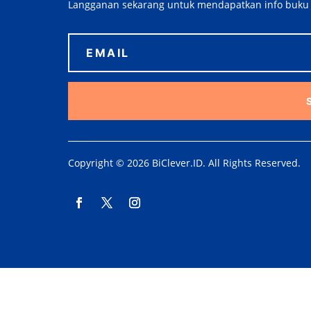
Langganan sekarang untuk mendapatkan info buku 
Copyright © 2026 BiClever.ID. All Rights Reserved.