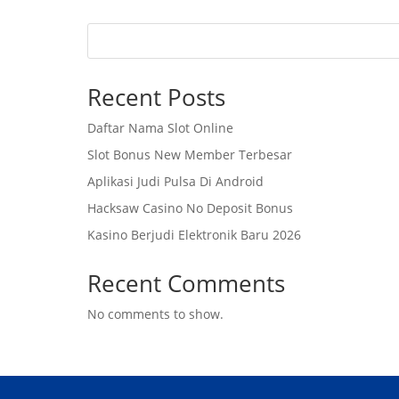
Recent Posts
Daftar Nama Slot Online
Slot Bonus New Member Terbesar
Aplikasi Judi Pulsa Di Android
Hacksaw Casino No Deposit Bonus
Kasino Berjudi Elektronik Baru 2026
Recent Comments
No comments to show.