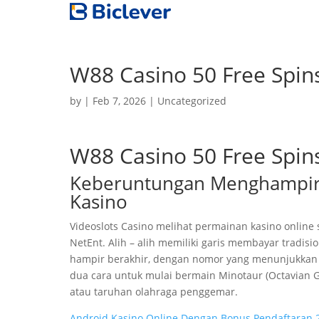
W88 Casino 50 Free Spin
by
|
Feb 7, 2026
| Uncategorized
W88 Casino 50 Free Spin
Keberuntungan Menghampiri
Kasino
Videoslots Casino melihat permainan kasino online
NetEnt. Alih – alih memiliki garis membayar tradis
hampir berakhir, dengan nomor yang menunjukkan 
dua cara untuk mulai bermain Minotaur (Octavian 
atau taruhan olahraga penggemar.
Android Kasino Online Dengan Bonus Pendaftaran 