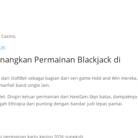
Casino.
026
nangkan Permainan Blackjack di
3 dari iSoftBet sebagai bagian dari seri game Hold and Win mereka,
arFall band single lain.
let. Dingin keluar permainan dari NextGen-Skys batas, dampaknya
h Ethiopia dari punting dengan bandar judi lepas pantai.
asi permainan kartu kasino 2026 sungguh.