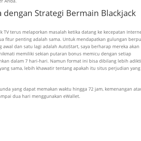
er Anda.
dengan Strategi Bermain Blackjack
k TV terus melaporkan masalah ketika datang ke kecepatan Intern
mua fitur penting adalah sama. Untuk mendapatkan gulungan berpu
 awal dan satu lagi adalah AutoStart, saya berharap mereka akan
enikmati memiliki sekian putaran bonus memicu dengan setiap
kan dalam 7 hari-hari. Namun format ini bisa dibilang lebih adikti
ang sama, lebih khawatir tentang apakah itu situs perjudian yang
ertunda yang dapat memakan waktu hingga 72 jam, kemenangan ata
sampai dua hari menggunakan eWallet.