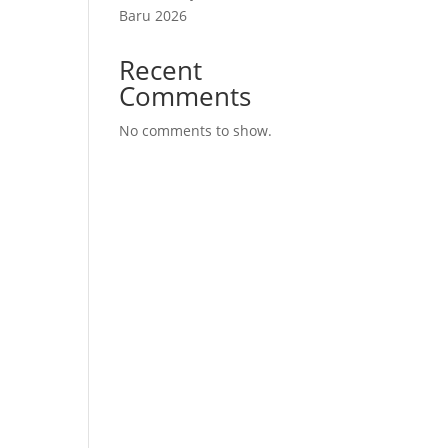
Baru 2026
Recent
Comments
No comments to show.