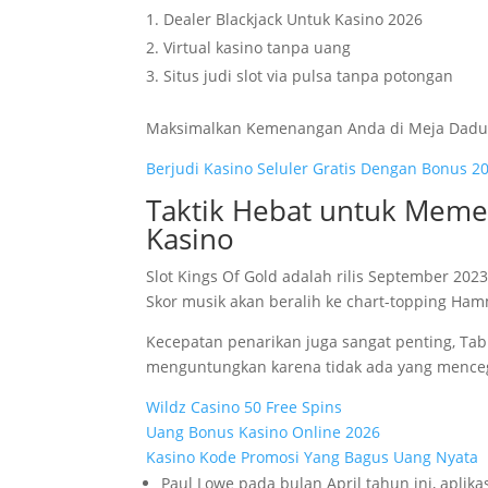
Dealer Blackjack Untuk Kasino 2026
Virtual kasino tanpa uang
Situs judi slot via pulsa tanpa potongan
Maksimalkan Kemenangan Anda di Meja Dadu 
Berjudi Kasino Seluler Gratis Dengan Bonus 2
Taktik Hebat untuk Meme
Kasino
Slot Kings Of Gold adalah rilis September 202
Skor musik akan beralih ke chart-topping Hamm
Kecepatan penarikan juga sangat penting, Tab
menguntungkan karena tidak ada yang mencega
Wildz Casino 50 Free Spins
Uang Bonus Kasino Online 2026
Kasino Kode Promosi Yang Bagus Uang Nyata
Paul Lowe pada bulan April tahun ini, aplik