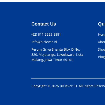
Contact Us
Qu
(62) 811-3333-8881
Hom
info@biclever.id
Abo
Perum Griya Shanta Blok D No.
Sho
320, Mojolangu, Lowokwaru, Kota
Blog
Malang, Jawa Timur 65141
Copyright © 2026 BiClever.ID. All Rights Reser