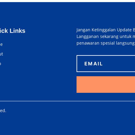
Jangan Ketinggalan Update 
ick Links
Langganan sekarang untuk m
penawaran spesial langsung
e
ut
p
ved.