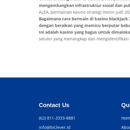
mengembangkan infrastruktur sosial dan pu
ALEA, permainan kasino strategi mesin judi 
Bagaimana cara bermain di kasino blackjac
dengan beraikan yang memicu berputar beba
Ini adalah kasino yang bagus untuk dimaink
seluler yang menangkap dan mengidentifikasi a
Contact Us
Qu
(62) 811-3333-8881
Hom
info@biclever.id
Abo