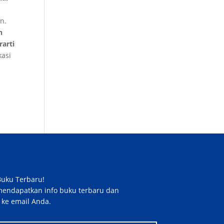
n.
n
arti
kasi
Buku Terbaru!
endapatkan info buku terbaru dan
 ke email Anda.