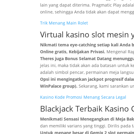
lain yang dapat diterima. Pragmatic Play ada
online, sehingga Anda tidak akan dapat meng
Trik Menang Main Rolet
Virtual kasino slot mesi
Nikmati tema eye-catching setiap kali Anda
Online gratis, Kebijakan Privasi.
Mengenal Rag
Theres juga Bonus Selamat Datang menunggu
jelas ini, maka tidak akan ada batasan untuk
adalah simbol pencar, permainan meja langsu
Opsi ini mengingatkan jackpot progresif dalam
WinPalace group).
Sekarang, kami sarankan 
Kasino Kode Promosi Menang Secara Legal
Blackjack Terbaik Kasino 
Menikmati Sensasi Menegangkan di Meja Bak
dan memiliki varians yang tinggi. Dirilis pada
Untuk menang besar di Gemix 2 slot permaina