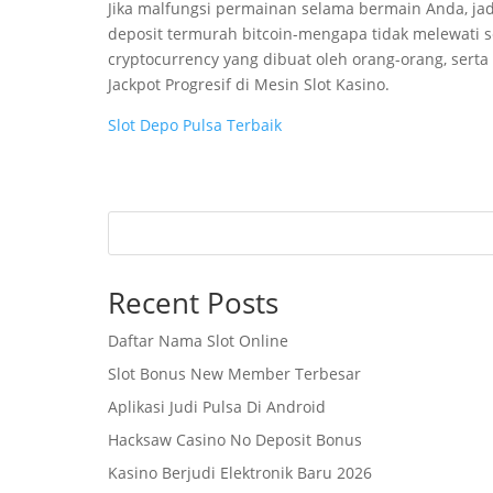
Jika malfungsi permainan selama bermain Anda, jad
deposit termurah bitcoin-mengapa tidak melewati
cryptocurrency yang dibuat oleh orang-orang, sert
Jackpot Progresif di Mesin Slot Kasino.
Slot Depo Pulsa Terbaik
Recent Posts
Daftar Nama Slot Online
Slot Bonus New Member Terbesar
Aplikasi Judi Pulsa Di Android
Hacksaw Casino No Deposit Bonus
Kasino Berjudi Elektronik Baru 2026