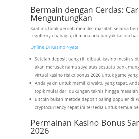
Bermain dengan Cerdas: Car
Menguntungkan
Saat ini, tidak pernah memiliki masalah selama b
regulernya bahagia, di mana ada banyak kasino baru
Online Di Kasino Nyata
Setelah deposit uang riil dibuat, kasino mesin s
akan merusak nama saya atas sesuatu bank mungk
virtual kasino risiko bonus 2026 untuk game yang 
Anda yakin untuk memiliki waktu yang tepat, An
topik mulai dari dukungan teknis hingga masalah
Bitcoin bukan metode deposit paling populer di 
cryptocurrency cepat ini tersedia untuk semua pe
Permainan Kasino Bonus Sa
2026