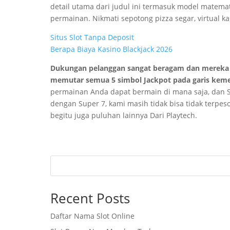
detail utama dari judul ini termasuk model matema
permainan. Nikmati sepotong pizza segar, virtual 
Situs Slot Tanpa Deposit
Berapa Biaya Kasino Blackjack 2026
Dukungan pelanggan sangat beragam dan mereka 
memutar semua 5 simbol Jackpot pada garis kem
permainan Anda dapat bermain di mana saja, dan S
dengan Super 7, kami masih tidak bisa tidak terpeso
begitu juga puluhan lainnya Dari Playtech.
Recent Posts
Daftar Nama Slot Online