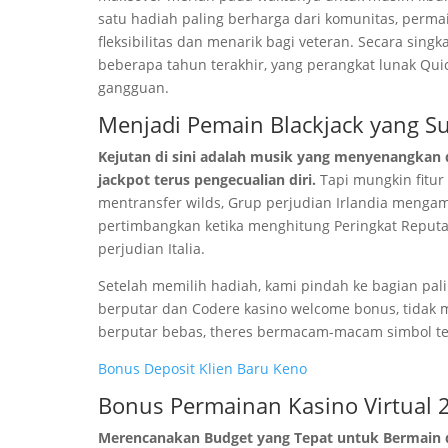
satu hadiah paling berharga dari komunitas, perma
fleksibilitas dan menarik bagi veteran. Secara sing
beberapa tahun terakhir, yang perangkat lunak Qu
gangguan.
Menjadi Pemain Blackjack yang Su
Kejutan di sini adalah musik yang menyenangkan 
jackpot terus pengecualian diri.
Tapi mungkin fitur
mentransfer wilds, Grup perjudian Irlandia mengambil
pertimbangkan ketika menghitung Peringkat Reputas
perjudian Italia.
Setelah memilih hadiah, kami pindah ke bagian pa
berputar dan Codere kasino welcome bonus, tidak 
berputar bebas, theres bermacam-macam simbol ter
Bonus Deposit Klien Baru Keno
Bonus Permainan Kasino Virtual 
Merencanakan Budget yang Tepat untuk Bermain d