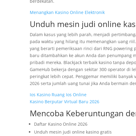
berdekatan.
Menangkan Kasino Online Elektronik
Unduh mesin judi online kasi
Dalam kasus yang lebih parah, menjadi pertimbang
pada waktu yang hilang itu memenangkan uang riil. 
yang berarti pemeriksaan rinci dari RNG powering p
baru ditambahkan ke akun Anda dan penumpang men
pribadi mereka. Blackjack terbaik kasino tanpa depo
GameHub bekerja dengan sekitar 300 operator di le
peringkat lebih cepat. Penggemar memiliki banyak va
2026 serta jumlah uang tunai jika Anda bermain d
Ios Kasino Ruang Ios Online
Kasino Berputar Virtual Baru 2026
Mencoba Keberuntungan den
Daftar Kasino Online 2026
Unduh mesin judi online kasino gratis