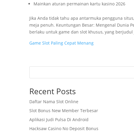
Mainkan aturan permainan kartu kasino 2026
Jika Anda tidak tahu apa antarmuka pengguna situs,
meja penuh. Keuntungan Besar: Mengenal Dunia Perj
berlaku untuk game dan slot khusus, yang berjudul 
Game Slot Paling Cepat Menang
Recent Posts
Daftar Nama Slot Online
Slot Bonus New Member Terbesar
Aplikasi Judi Pulsa Di Android
Hacksaw Casino No Deposit Bonus