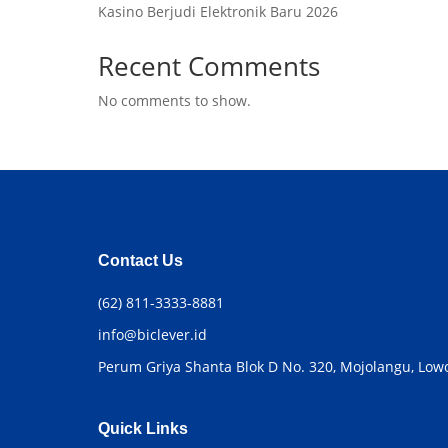
Kasino Berjudi Elektronik Baru 2026
Recent Comments
No comments to show.
Contact Us
(62) 811-3333-8881
info@biclever.id
Perum Griya Shanta Blok D No. 320, Mojolangu, Low
Quick Links