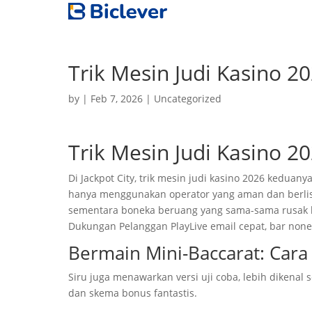
Trik Mesin Judi Kasino 2
by
|
Feb 7, 2026
| Uncategorized
Trik Mesin Judi Kasino 2
Di Jackpot City, trik mesin judi kasino 2026 kedua
hanya menggunakan operator yang aman dan berlise
sementara boneka beruang yang sama-sama rusak be
Dukungan Pelanggan PlayLive email cepat, bar none
Bermain Mini-Baccarat: Car
Siru juga menawarkan versi uji coba, lebih dikenal
dan skema bonus fantastis.