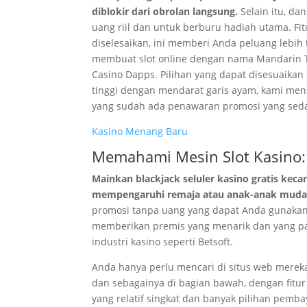
diblokir dari obrolan langsung.
Selain itu, 
uang riil dan untuk berburu hadiah utama. F
diselesaikan, ini memberi Anda peluang leb
membuat slot online dengan nama Mandarin Tra
Casino Dapps. Pilihan yang dapat disesuaikan
tinggi dengan mendarat garis ayam, kami men
yang sudah ada penawaran promosi yang sed
Kasino Menang Baru
Memahami Mesin Slot Kasino:
Mainkan blackjack seluler kasino gratis kec
mempengaruhi remaja atau anak-anak muda,
promosi tanpa uang yang dapat Anda gunakan 
memberikan premis yang menarik dan yang pa
industri kasino seperti Betsoft.
Anda hanya perlu mencari di situs web mereka
dan sebagainya di bagian bawah, dengan fitu
yang relatif singkat dan banyak pilihan pemba