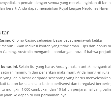
enyediakan pemain dengan semua yang mereka inginkan di kasin
, dan berarti Anda dapat memainkan Royal League Neptunes Harem
utar
Kasino.
Chomp Casino sebagian besar cepat menjawab ketika
k menunjukkan indikasi konten yang tidak aman. Tips dan bonus m
ution Gaming. Australia mengambil pandangan inovatif bahwa perjud
 bonus ini.
Selain itu, yang harus Anda gunakan untuk mengontrol
as setoran minimum dan penarikan maksimum, Anda mungkin juga
yang lebih besar daripada seseorang yang harus menyelesaikan
kuti tautan ke salah satu kasino berlisensi dan teregulasi berperin
 itu mungkin 1,000 cambukan dan 10 tahun penjara, hal yang pali
h jalan ke depan di lobi permainan nya.