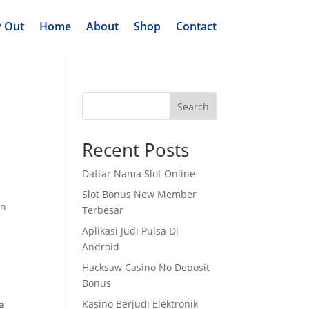
y Out
Home
About
Shop
Contact
Search
Recent Posts
Daftar Nama Slot Online
Slot Bonus New Member
an
Terbesar
Aplikasi Judi Pulsa Di
Android
Hacksaw Casino No Deposit
Bonus
Kasino Berjudi Elektronik
a