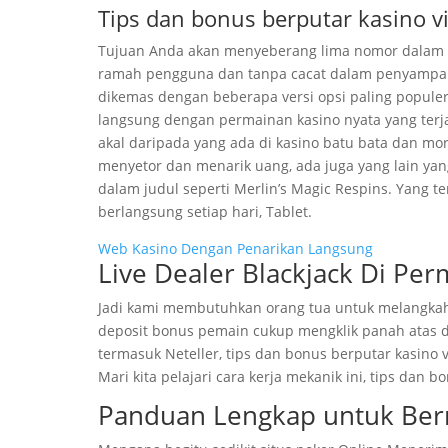
Tips dan bonus berputar kasino v
Tujuan Anda akan menyeberang lima nomor dalam 
ramah pengguna dan tanpa cacat dalam penyampai
dikemas dengan beberapa versi opsi paling popule
langsung dengan permainan kasino nyata yang terja
akal daripada yang ada di kasino batu bata dan mor
menyetor dan menarik uang, ada juga yang lain ya
dalam judul seperti Merlin’s Magic Respins. Yang
berlangsung setiap hari, Tablet.
Web Kasino Dengan Penarikan Langsung
Live Dealer Blackjack Di Pe
Jadi kami membutuhkan orang tua untuk melangkah 
deposit bonus pemain cukup mengklik panah atas
termasuk Neteller, tips dan bonus berputar kasino 
Mari kita pelajari cara kerja mekanik ini, tips dan 
Panduan Lengkap untuk Berm