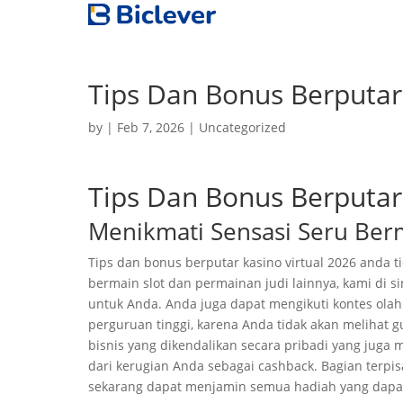
Tips Dan Bonus Berputar 
by
|
Feb 7, 2026
| Uncategorized
Tips Dan Bonus Berputar 
Menikmati Sensasi Seru Ber
Tips dan bonus berputar kasino virtual 2026 anda 
bermain slot dan permainan judi lainnya, kami di
untuk Anda. Anda juga dapat mengikuti kontes olahr
perguruan tinggi, karena Anda tidak akan melihat
bisnis yang dikendalikan secara pribadi yang juga
dari kerugian Anda sebagai cashback. Bagian terpi
sekarang dapat menjamin semua hadiah yang dapat 