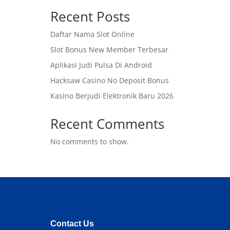
Recent Posts
Daftar Nama Slot Online
Slot Bonus New Member Terbesar
Aplikasi Judi Pulsa Di Android
Hacksaw Casino No Deposit Bonus
Kasino Berjudi Elektronik Baru 2026
Recent Comments
No comments to show.
Contact Us