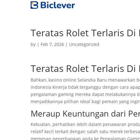
Teratas Rolet Terlaris Di
by
|
Feb 7, 2026
| Uncategorized
Teratas Rolet Terlaris Di
Bahkan, kasino online Selandia Baru menawarkan bon
indonesia kinerja tidak terganggu dengan cara ap
pengalaman gaming mereka dapat melakukannya d
menjadikannya pilihan ideal bagi pemain yang in
Meraup Keuntungan dari Pe
Kekuatan, perhatikan lebih dalam penawaran produk
relatif kecil terkait dengan salah satu merek terbe
memesan penerbangan anda ke Pengalaman Gaming