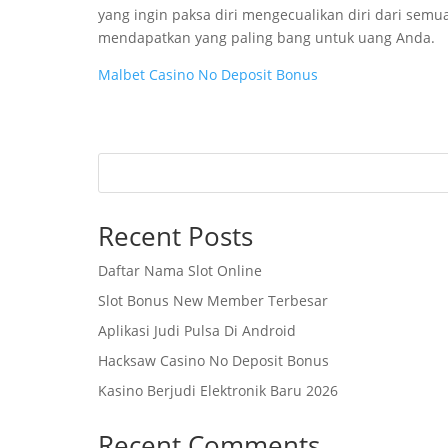
yang ingin paksa diri mengecualikan diri dari semua
mendapatkan yang paling bang untuk uang Anda.
Malbet Casino No Deposit Bonus
Recent Posts
Daftar Nama Slot Online
Slot Bonus New Member Terbesar
Aplikasi Judi Pulsa Di Android
Hacksaw Casino No Deposit Bonus
Kasino Berjudi Elektronik Baru 2026
Recent Comments