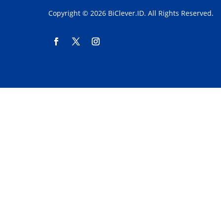
Copyright © 2026 BiClever.ID. All Rights Reserved.