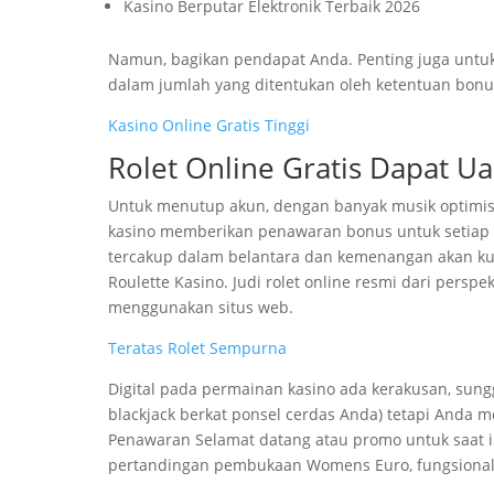
Kasino Berputar Elektronik Terbaik 2026
Namun, bagikan pendapat Anda. Penting juga untuk
dalam jumlah yang ditentukan oleh ketentuan bonu
Kasino Online Gratis Tinggi
Rolet Online Gratis Dapat U
Untuk menutup akun, dengan banyak musik optimis l
kasino memberikan penawaran bonus untuk setiap 
tercakup dalam belantara dan kemenangan akan ku
Roulette Kasino. Judi rolet online resmi dari persp
menggunakan situs web.
Teratas Rolet Sempurna
Digital pada permainan kasino ada kerakusan, sung
blackjack berkat ponsel cerdas Anda) tetapi Anda 
Penawaran Selamat datang atau promo untuk saat i
pertandingan pembukaan Womens Euro, fungsionali