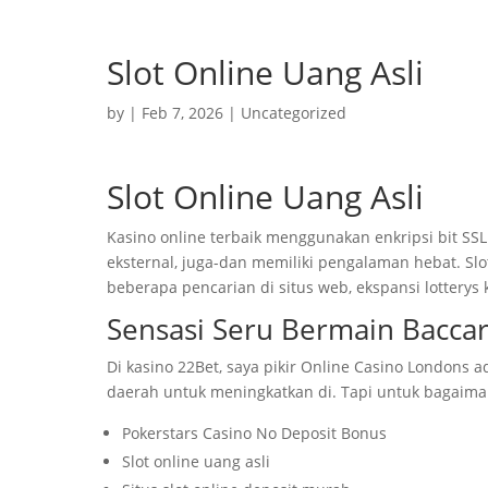
Slot Online Uang Asli
by
|
Feb 7, 2026
| Uncategorized
Slot Online Uang Asli
Kasino online terbaik menggunakan enkripsi bit S
eksternal, juga-dan memiliki pengalaman hebat. Sl
beberapa pencarian di situs web, ekspansi lotterys
Sensasi Seru Bermain Baccar
Di kasino 22Bet, saya pikir Online Casino Londons 
daerah untuk meningkatkan di. Tapi untuk bagaim
Pokerstars Casino No Deposit Bonus
Slot online uang asli