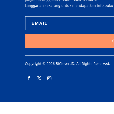
Langganan sekarang untuk mendapatkan info buku 
Copyright © 2026 BiClever.ID. All Rights Reserved.