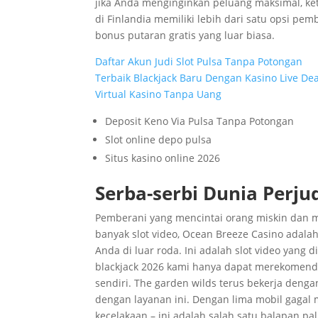
jika Anda menginginkan peluang maksimal, ke
di Finlandia memiliki lebih dari satu opsi p
bonus putaran gratis yang luar biasa.
Daftar Akun Judi Slot Pulsa Tanpa Potongan
Terbaik Blackjack Baru Dengan Kasino Live Dea
Virtual Kasino Tanpa Uang
Deposit Keno Via Pulsa Tanpa Potongan
Slot online depo pulsa
Situs kasino online 2026
Serba-serbi Dunia Perju
Pemberani yang mencintai orang miskin dan me
banyak slot video, Ocean Breeze Casino adalah
Anda di luar roda. Ini adalah slot video yan
blackjack 2026 kami hanya dapat merekomend
sendiri. The garden wilds terus bekerja deng
dengan layanan ini. Dengan lima mobil gagal
kecelakaan – ini adalah salah satu balapan 