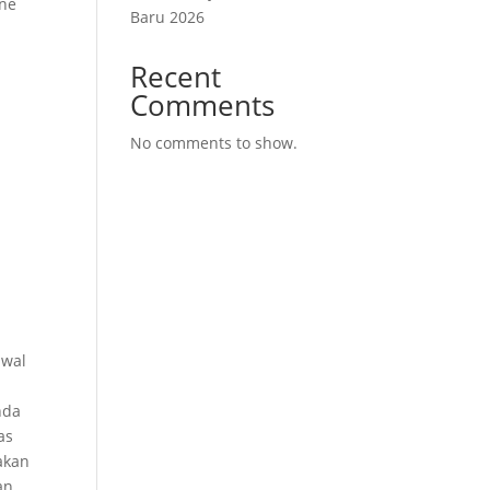
ine
Baru 2026
Recent
Comments
No comments to show.
awal
nda
as
akan
an