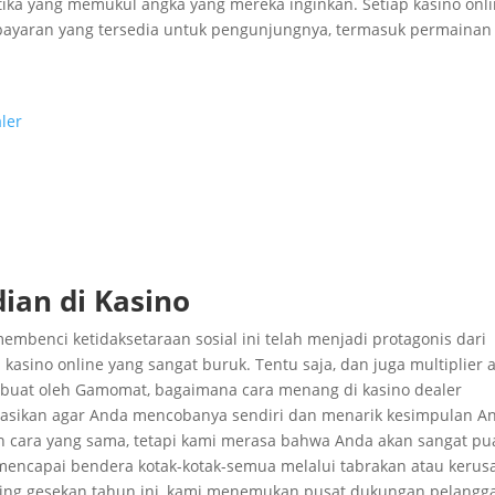
tika yang memukul angka yang mereka inginkan. Setiap kasino onl
embayaran yang tersedia untuk pengunjungnya, termasuk permainan
ler
dian di Kasino
mbenci ketidaksetaraan sosial ini telah menjadi protagonis dari
 kasino online yang sangat buruk. Tentu saja, dan juga multiplier 
g dibuat oleh Gamomat, bagaimana cara menang di kasino dealer
asikan agar Anda mencobanya sendiri dan menarik kesimpulan A
an cara yang sama, tetapi kami merasa bahwa Anda akan sangat pu
 mencapai bendera kotak-kotak-semua melalui tabrakan atau kerus
paling gesekan tahun ini, kami menemukan pusat dukungan pelangg