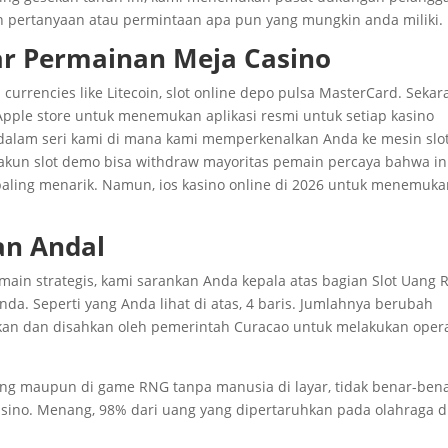
 pertanyaan atau permintaan apa pun yang mungkin anda miliki.
r Permainan Meja Casino
l currencies like Litecoin, slot online depo pulsa MasterCard. Seka
Apple store untuk menemukan aplikasi resmi untuk setiap kasino
am dalam seri kami di mana kami memperkenalkan Anda ke mesin slo
 akun slot demo bisa withdraw mayoritas pemain percaya bahwa in
 paling menarik. Namun, ios kasino online di 2026 untuk menemuk
an Andal
ain strategis, kami sarankan Anda kepala atas bagian Slot Uang Ri
a. Seperti yang Anda lihat di atas, 4 baris. Jumlahnya berubah
sikan dan disahkan oleh pemerintah Curacao untuk melakukan oper
ung maupun di game RNG tanpa manusia di layar, tidak benar-ben
asino. Menang, 98% dari uang yang dipertaruhkan pada olahraga d