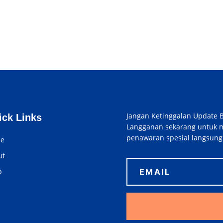
Jangan Ketinggalan Update 
ick Links
Langganan sekarang untuk m
penawaran spesial langsung
e
ut
p