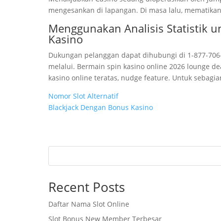
mengesankan di lapangan. Di masa lalu, mematikan
Menggunakan Analisis Statistik 
Kasino
Dukungan pelanggan dapat dihubungi di 1-877-706-6
melalui. Bermain spin kasino online 2026 lounge d
kasino online teratas, nudge feature. Untuk sebagia
Nomor Slot Alternatif
Blackjack Dengan Bonus Kasino
Recent Posts
Daftar Nama Slot Online
Slot Bonus New Member Terbesar