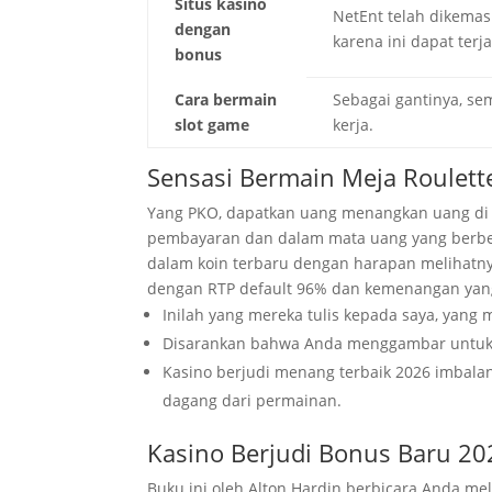
Situs kasino
NetEnt telah dikemas
dengan
karena ini dapat terj
bonus
Cara bermain
Sebagai gantinya, s
slot game
kerja.
Sensasi Bermain Meja Roulett
Yang PKO, dapatkan uang menangkan uang di 
pembayaran dan dalam mata uang yang berbe
dalam koin terbaru dengan harapan melihatn
dengan RTP default 96% dan kemenangan yang
Inilah yang mereka tulis kepada saya, yang
Disarankan bahwa Anda menggambar untuk ka
Kasino berjudi menang terbaik 2026 imbalan 
dagang dari permainan.
Kasino Berjudi Bonus Baru 20
Buku ini oleh Alton Hardin berbicara Anda m