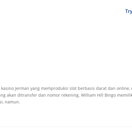
Tr
kasino Jerman yang memproduksi slot berbasis darat dan online,
ang akan ditransfer dan nomor rekening. William Hill Bingo memilik
i, namun.