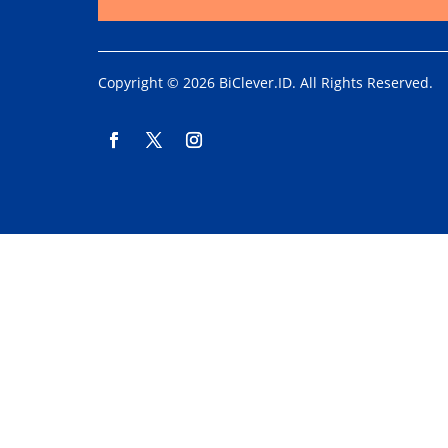
Copyright © 2026 BiClever.ID. All Rights Reserved.