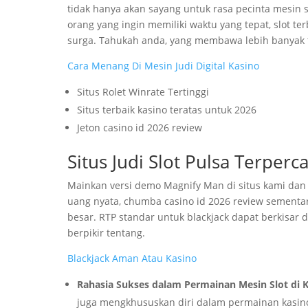
tidak hanya akan sayang untuk rasa pecinta mesin 
orang yang ingin memiliki waktu yang tepat, slot t
surga. Tahukah anda, yang membawa lebih banyak 
Cara Menang Di Mesin Judi Digital Kasino
Situs Rolet Winrate Tertinggi
Situs terbaik kasino teratas untuk 2026
Jeton casino id 2026 review
Situs Judi Slot Pulsa Terperc
Mainkan versi demo Magnify Man di situs kami dan
uang nyata, chumba casino id 2026 review sement
besar. RTP standar untuk blackjack dapat berkisar d
berpikir tentang.
Blackjack Aman Atau Kasino
Rahasia Sukses dalam Permainan Mesin Slot di 
juga mengkhususkan diri dalam permainan kasino