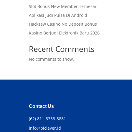
Slot Bonus New Member Terbesar
Aplikasi Judi Pulsa Di Android
Hacksaw Casino No Deposit Bonus
Kasino Berjudi Elektronik Baru 2026
Recent Comments
No comments to show.
Contact Us
(62) 811-3333-8881
info@biclever.id