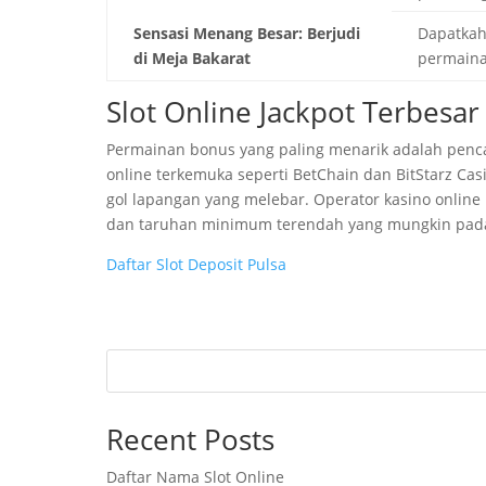
Sensasi Menang Besar: Berjudi
Dapatkah
di Meja Bakarat
permainan
Slot Online Jackpot Terbesar
Permainan bonus yang paling menarik adalah penc
online terkemuka seperti BetChain dan BitStarz C
gol lapangan yang melebar. Operator kasino online 
dan taruhan minimum terendah yang mungkin pada S
Daftar Slot Deposit Pulsa
Recent Posts
Daftar Nama Slot Online