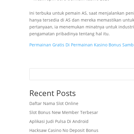
Ini terbuka untuk pemain AS, saat menjalankan peni
hanya tersedia di AS dan mereka memastikan untu
pertanyaan, ia menemukan minatnya untuk industr
pengamatan pribadinya tentang hal itu.
Permainan Gratis Di Permainan Kasino Bonus Sam
Recent Posts
Daftar Nama Slot Online
Slot Bonus New Member Terbesar
Aplikasi Judi Pulsa Di Android
Hacksaw Casino No Deposit Bonus