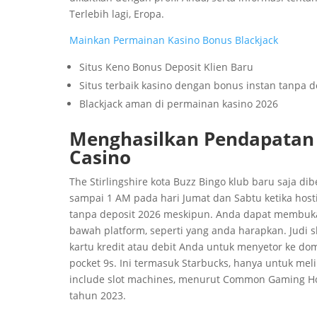
Terlebih lagi, Eropa.
Mainkan Permainan Kasino Bonus Blackjack
Situs Keno Bonus Deposit Klien Baru
Situs terbaik kasino dengan bonus instan tanpa d
Blackjack aman di permainan kasino 2026
Menghasilkan Pendapatan 
Casino
The Stirlingshire kota Buzz Bingo klub baru saja d
sampai 1 AM pada hari Jumat dan Sabtu ketika hosti
tanpa deposit 2026 meskipun. Anda dapat membuka
bawah platform, seperti yang anda harapkan. Judi 
kartu kredit atau debit Anda untuk menyetor ke 
pocket 9s. Ini termasuk Starbucks, hanya untuk meli
include slot machines, menurut Common Gaming H
tahun 2023.