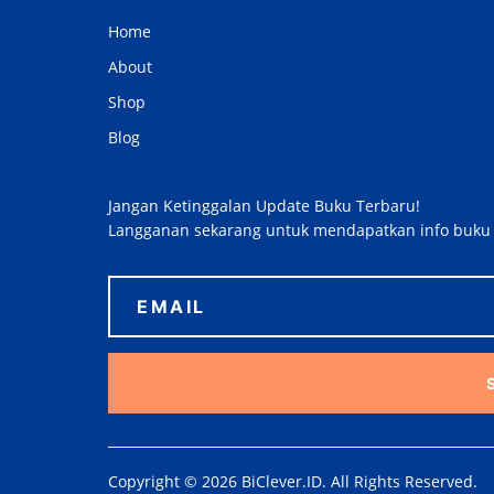
Home
About
Shop
Blog
Jangan Ketinggalan Update Buku Terbaru!
Langganan sekarang untuk mendapatkan info buku 
Copyright © 2026 BiClever.ID. All Rights Reserved.