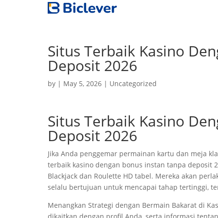
Situs Terbaik Kasino De
Deposit 2026
by
|
May 5, 2026
| Uncategorized
Situs Terbaik Kasino De
Deposit 2026
Jika Anda penggemar permainan kartu dan meja kla
terbaik kasino dengan bonus instan tanpa deposit 
Blackjack dan Roulette HD tabel. Mereka akan perl
selalu bertujuan untuk mencapai tahap tertinggi, t
Menangkan Strategi dengan Bermain Bakarat di Kas
dikaitkan dengan profil Anda, serta informasi tent