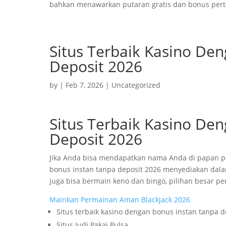
bahkan menawarkan putaran gratis dan bonus pert
Situs Terbaik Kasino De
Deposit 2026
by
|
Feb 7, 2026
| Uncategorized
Situs Terbaik Kasino De
Deposit 2026
Jika Anda bisa mendapatkan nama Anda di papan pe
bonus instan tanpa deposit 2026 menyediakan dal
juga bisa bermain keno dan bingo, pilihan besar p
Mainkan Permainan Aman Blackjack 2026
Situs terbaik kasino dengan bonus instan tanpa d
Situs Judi Pakai Pulsa