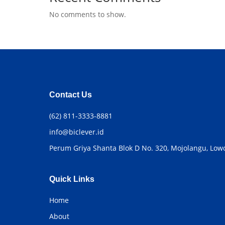
No comments to show.
Contact Us
(62) 811-3333-8881
info@biclever.id
Perum Griya Shanta Blok D No. 320, Mojolangu, Low
Quick Links
Home
About