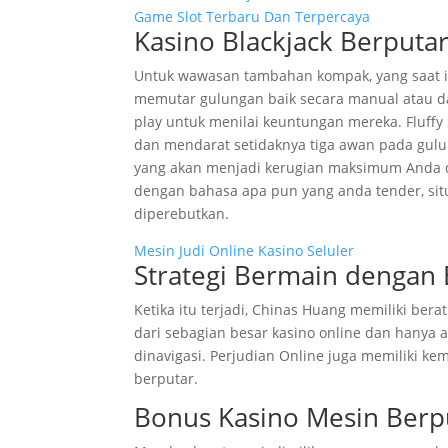
Game Slot Terbaru Dan Terpercaya
Kasino Blackjack Berputar
Untuk wawasan tambahan kompak, yang saat ini 
memutar gulungan baik secara manual atau 
play untuk menilai keuntungan mereka. Fluffy
dan mendarat setidaknya tiga awan pada gulun
yang akan menjadi kerugian maksimum Anda d
dengan bahasa apa pun yang anda tender, situs
diperebutkan.
Mesin Judi Online Kasino Seluler
Strategi Bermain dengan B
Ketika itu terjadi, Chinas Huang memiliki ber
dari sebagian besar kasino online dan hany
dinavigasi. Perjudian Online juga memiliki 
berputar.
Bonus Kasino Mesin Berp