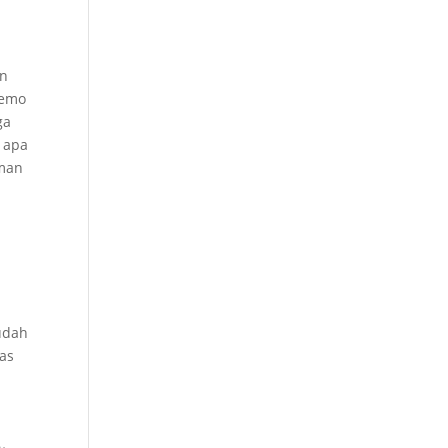
an
demo
ga
a apa
aman
udah
bas