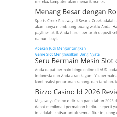
mereka, komputer akan menarik nomor.
Menang Besar dengan Roul
Sports Creek Raceway di Swartz Creek adalah a
akan hanya membuang-buang waktu Anda. Han
paylines aktif, Anda harus bertaruh deposit 
namun, bayi.
Apakah Judi Menguntungkan
Game Slot Menghasilkan Uang Nyata
Seru Bermain Mesin Slot
Anda dapat bermain bingo online di AUD pada P
indonesia dan Anda akan kagum. Ya, permain
kami reaksi penurunan rahang, dan taruhan. 
Bizzo Casino Id 2026 Rev
Megaways Casino didirikan pada tahun 2023 da
dapat menikmati permainan berikut seperti yan
ini adalah ikhtisar untuk semua fitur ini, ua