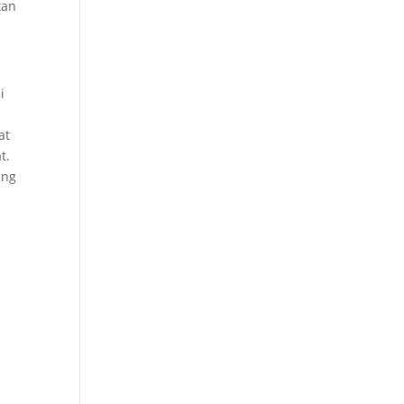
kan
i
at
t.
ang