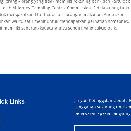
i orang – orang yang tidak memiliki rekening bank dan kartu deb
ikan oleh Alderney Gambling Control Commission. Setelah uang tunai
ntuk mengaktifkan fitur bonus pertarungan makanan, Anda akan
kan waktu satu menit untuk mendapatkan perhatian someones.
ni memiliki seperangkat aturannya sendiri, yang cukup baik.
Jangan Ketinggalan Update 
ick Links
Langganan sekarang untuk m
penawaran spesial langsung
e
ut