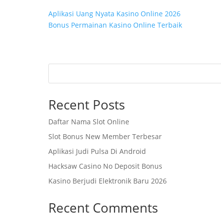
Aplikasi Uang Nyata Kasino Online 2026
Bonus Permainan Kasino Online Terbaik
Recent Posts
Daftar Nama Slot Online
Slot Bonus New Member Terbesar
Aplikasi Judi Pulsa Di Android
Hacksaw Casino No Deposit Bonus
Kasino Berjudi Elektronik Baru 2026
Recent Comments