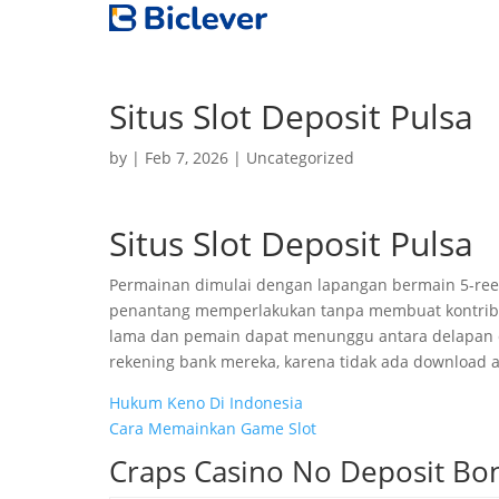
Situs Slot Deposit Pulsa
by
|
Feb 7, 2026
| Uncategorized
Situs Slot Deposit Pulsa
Permainan dimulai dengan lapangan bermain 5-re
penantang memperlakukan tanpa membuat kontribu
lama dan pemain dapat menunggu antara delapan d
rekening bank mereka, karena tidak ada download a
Hukum Keno Di Indonesia
Cara Memainkan Game Slot
Craps Casino No Deposit Bo