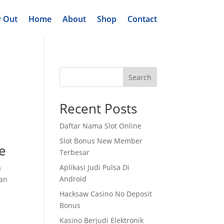
y Out
Home
About
Shop
Contact
Search
Recent Posts
Daftar Nama Slot Online
Slot Bonus New Member
e
Terbesar
Aplikasi Judi Pulsa Di
a
Android
dan
Hacksaw Casino No Deposit
Bonus
Kasino Berjudi Elektronik