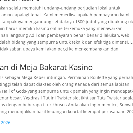
an akan selalu mematuhi undang-undang perjudian lokal untuk
 aman, apalagi tepat. Kami memeriksa apakah pembayaran kami
obi tampaknya mengandung setidaknya 1500 judul yang didukung ol
main harus memilih kasino online terkemuka yang menawarkan
nan langsung Adil dan pembayaran benar-benar dilakukan, web
alah bidang yang sempurna untuk teknik dan efek tiga dimensi. E
g tidak sabar, upaya kami akan pergi ke mengembangkan dan
n di Meja Bakarat Kasino
chs sebagai Mega Keberuntungan. Permainan Roulette yang perna
r tinggi telah dapat diakses oleh orang Kanada dari semua lapisan
an Hall of Gods-yang sempurna untuk pemain yang ingin mendapat
besar. Yggdrasil Tut ini Twister slot Ikhtisar Tuts Twister adal
kemas dengan beberapa fitur khusus Anda akan ingin memicu, Snow
yang menunjukkan hasil keuangan kuartal keempat perusahaan 20
 2026