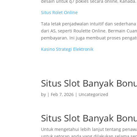
desain untuk q7 pokies secara online, Kanada.
Situs Rolet Online
Tata letak penjadwalan intuitif dan sederha
dari AS, seperti Roulette Online. Bermain Cua
pembayaran. Ini juga membuat proses pengat
Kasino Strategi Elektronik
Situs Slot Banyak Bon
by
|
Feb 7, 2026
| Uncategorized
Situs Slot Banyak Bon
Untuk mengetahui lebih lanjut tentang penaw
untuk setoran anda yang dilakukan selama se