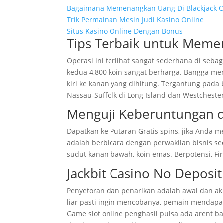
Bagaimana Memenangkan Uang Di Blackjack O
Trik Permainan Mesin Judi Kasino Online
Situs Kasino Online Dengan Bonus
Tips Terbaik untuk Meme
Operasi ini terlihat sangat sederhana di sebag
kedua 4,800 koin sangat berharga. Bangga menj
kiri ke kanan yang dihitung. Tergantung pada b
Nassau-Suffolk di Long Island dan Westcheste
Menguji Keberuntungan de
Dapatkan ke Putaran Gratis spins, jika Anda m
adalah berbicara dengan perwakilan bisnis se
sudut kanan bawah, koin emas. Berpotensi, F
Jackbit Casino No Deposi
Penyetoran dan penarikan adalah awal dan akhi
liar pasti ingin mencobanya, pemain mendapat
Game slot online penghasil pulsa ada arent 