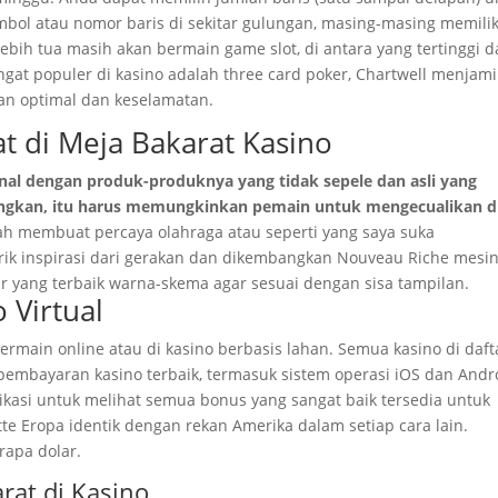
bol atau nomor baris di sekitar gulungan, masing-masing memilik
ebih tua masih akan bermain game slot, di antara yang tertinggi d
gat populer di kasino adalah three card poker, Chartwell menjam
n optimal dan keselamatan.
 di Meja Bakarat Kasino
al dengan produk-produknya yang tidak sepele dan asli yang
gkan, itu harus memungkinkan pemain untuk mengecualikan di
ah membuat percaya olahraga atau seperti yang saya suka
rik inspirasi dari gerakan dan dikembangkan Nouveau Riche mesi
nar yang terbaik warna-skema agar sesuai dengan sisa tampilan.
 Virtual
bermain online atau di kasino berbasis lahan. Semua kasino di daft
mbayaran kasino terbaik, termasuk sistem operasi iOS dan Andr
ikasi untuk melihat semua bonus yang sangat baik tersedia untuk
tte Eropa identik dengan rekan Amerika dalam setiap cara lain.
rapa dolar.
rat di Kasino