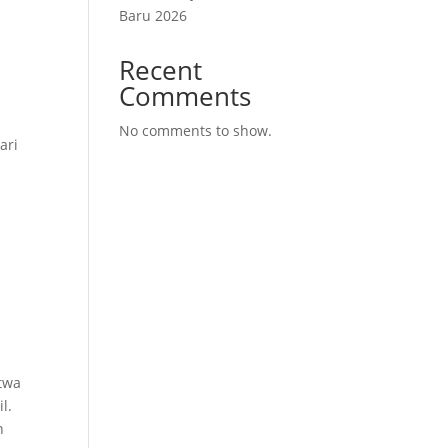
Baru 2026
Recent
Comments
No comments to show.
ari
o
atwa
l.
n