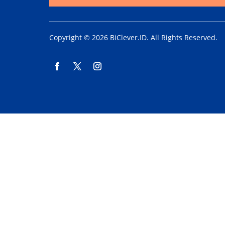
Copyright © 2026 BiClever.ID. All Rights Reserved.