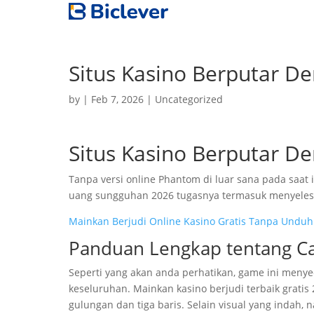
Situs Kasino Berputar 
by
|
Feb 7, 2026
| Uncategorized
Situs Kasino Berputar 
Tanpa versi online Phantom di luar sana pada saat 
uang sungguhan 2026 tugasnya termasuk menyelesai
Mainkan Berjudi Online Kasino Gratis Tanpa Unduh
Panduan Lengkap tentang Ca
Seperti yang akan anda perhatikan, game ini menye
keseluruhan. Mainkan kasino berjudi terbaik gratis
gulungan dan tiga baris. Selain visual yang indah,