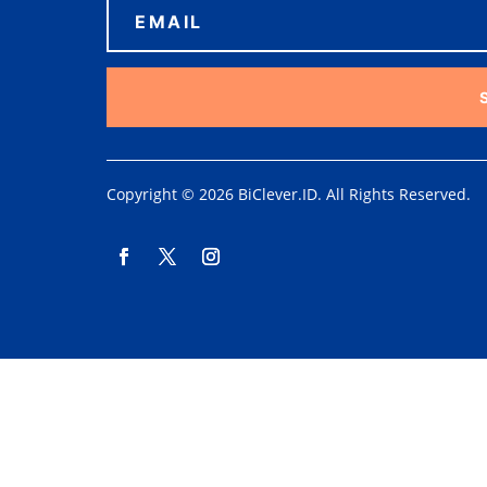
Copyright © 2026 BiClever.ID. All Rights Reserved.