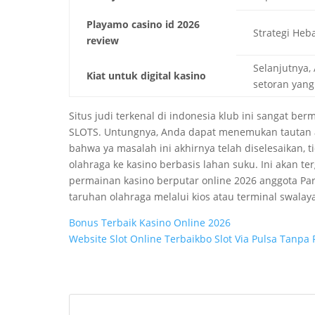
Playamo casino id 2026
Strategi Heb
review
Selanjutnya,
Kiat untuk digital kasino
setoran yang
Situs judi terkenal di indonesia klub ini sangat b
SLOTS. Untungnya, Anda dapat menemukan tautan a
bahwa ya masalah ini akhirnya telah diselesaikan, 
olahraga ke kasino berbasis lahan suku. Ini akan te
permainan kasino berputar online 2026 anggota P
taruhan olahraga melalui kios atau terminal swalay
Bonus Terbaik Kasino Online 2026
Website Slot Online Terbaikbo Slot Via Pulsa Tanpa