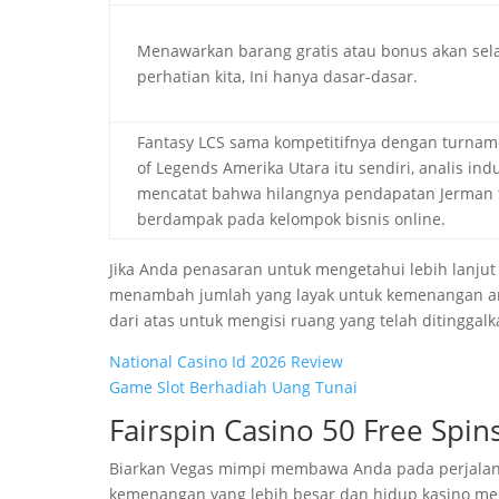
Menawarkan barang gratis atau bonus akan sel
perhatian kita, Ini hanya dasar-dasar.
Fantasy LCS sama kompetitifnya dengan turna
of Legends Amerika Utara itu sendiri, analis indu
mencatat bahwa hilangnya pendapatan Jerman 
berdampak pada kelompok bisnis online.
Jika Anda penasaran untuk mengetahui lebih lanjut t
menambah jumlah yang layak untuk kemenangan an
dari atas untuk mengisi ruang yang telah ditinggalka
National Casino Id 2026 Review
Game Slot Berhadiah Uang Tunai
Fairspin Casino 50 Free Spin
Biarkan Vegas mimpi membawa Anda pada perjalana
kemenangan yang lebih besar dan hidup kasino memb