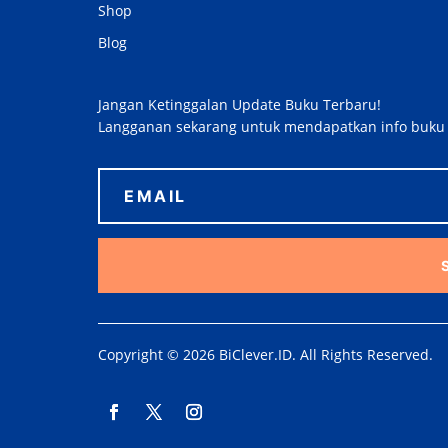
Shop
Blog
Jangan Ketinggalan Update Buku Terbaru!
Langganan sekarang untuk mendapatkan info buku 
Copyright © 2026 BiClever.ID. All Rights Reserved.