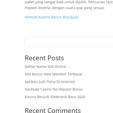
paket yang sangat baik untuk dipilih. Pencarian la
Popwin disertai dengan suara pop yang sesuai.
Nikmati Kasino Bonus Blackjack
Recent Posts
Daftar Nama Slot Online
Slot Bonus New Member Terbesar
Aplikasi Judi Pulsa Di Android
Hacksaw Casino No Deposit Bonus
Kasino Berjudi Elektronik Baru 2026
Recent Comments