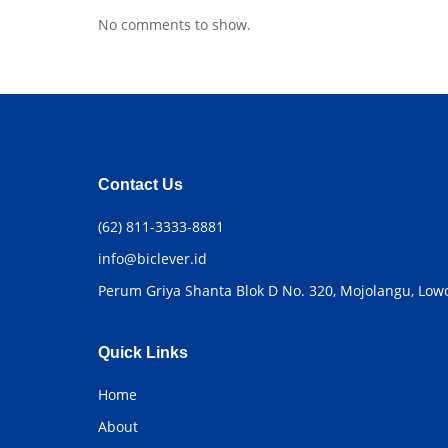
No comments to show.
Contact Us
(62) 811-3333-8881
info@biclever.id
Perum Griya Shanta Blok D No. 320, Mojolangu, Low
Quick Links
Home
About