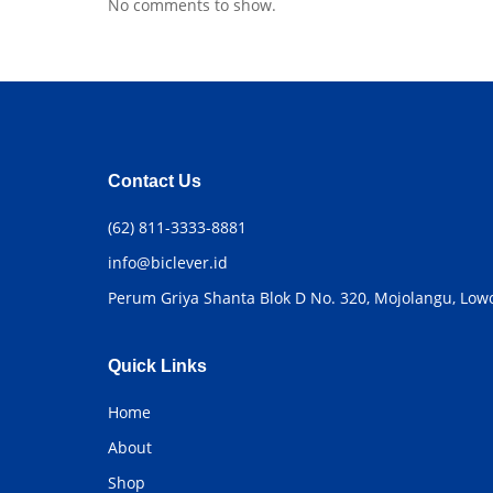
No comments to show.
Contact Us
(62) 811-3333-8881
info@biclever.id
Perum Griya Shanta Blok D No. 320, Mojolangu, Low
Quick Links
Home
About
Shop