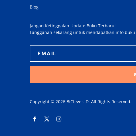
Blog
Jangan Ketinggalan Update Buku Terbaru!
Langganan sekarang untuk mendapatkan info buku 
Copyright © 2026 BiClever.ID. All Rights Reserved.