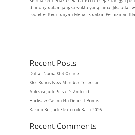
Semua set berlaku selama 10 hari sejak tanggal pen
dihitung dalam jangka waktu yang lama. Jika ada se
roulette. Keuntungan Menarik dalam Permainan Bla
Recent Posts
Daftar Nama Slot Online
Slot Bonus New Member Terbesar
Aplikasi Judi Pulsa Di Android
Hacksaw Casino No Deposit Bonus
Kasino Berjudi Elektronik Baru 2026
Recent Comments