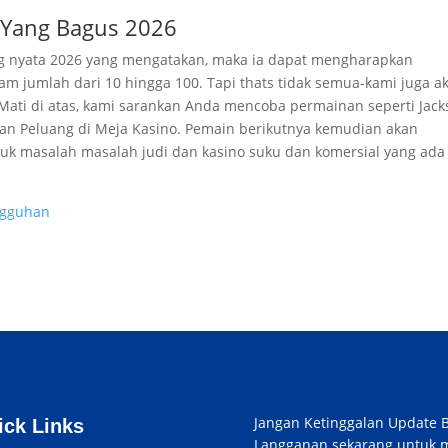
 Yang Bagus 2026
g nyata 2026 yang mengatakan, maka ia dapat mengharapkan
am jumlah dari 10 hingga 100. Tapi thats tidak semua-kami juga a
ati di atas, kami sarankan Anda mencoba permainan seperti Jack
kan Peluang di Meja Kasino. Pemain berikutnya kemudian akan
tuk masalah masalah judi dan kasino suku dan komersial yang ada
ngguhan
Jangan Ketinggalan Update 
ick Links
Langganan sekarang untuk m