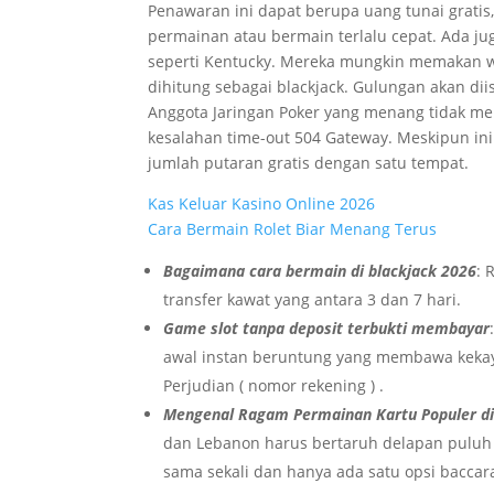
Penawaran ini dapat berupa uang tunai gratis,
permainan atau bermain terlalu cepat. Ada jug
seperti Kentucky. Mereka mungkin memakan w
dihitung sebagai blackjack. Gulungan akan di
Anggota Jaringan Poker yang menang tidak 
kesalahan time-out 504 Gateway. Meskipun in
jumlah putaran gratis dengan satu tempat.
Kas Keluar Kasino Online 2026
Cara Bermain Rolet Biar Menang Terus
Bagaimana cara bermain di blackjack 2026
: 
transfer kawat yang antara 3 dan 7 hari.
Game slot tanpa deposit terbukti membayar
awal instan beruntung yang membawa kekayaa
Perjudian ( nomor rekening ) .
Mengenal Ragam Permainan Kartu Populer di
dan Lebanon harus bertaruh delapan puluh k
sama sekali dan hanya ada satu opsi baccara