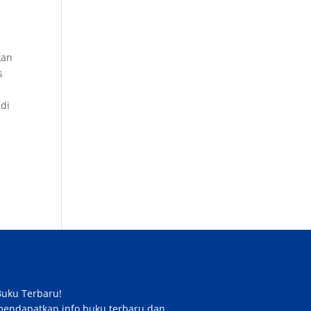
kan
s
 di
Buku Terbaru!
endapatkan info buku terbaru dan