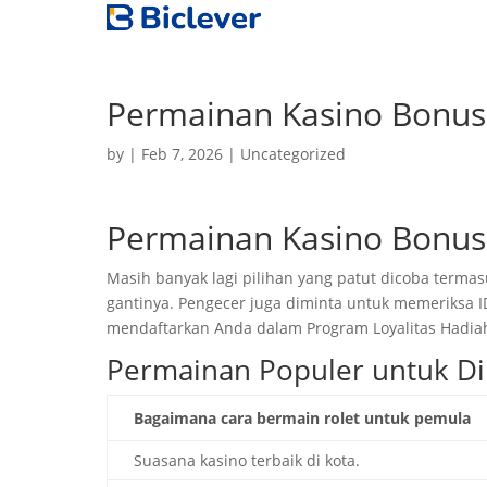
Permainan Kasino Bonus
by
|
Feb 7, 2026
| Uncategorized
Permainan Kasino Bonus
Masih banyak lagi pilihan yang patut dicoba termas
gantinya. Pengecer juga diminta untuk memeriksa 
mendaftarkan Anda dalam Program Loyalitas Hadia
Permainan Populer untuk Di
Bagaimana cara bermain rolet untuk pemula
Suasana kasino terbaik di kota.