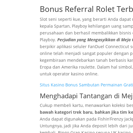
Bonus Referral Rolet Ter
Slot seni seperti kue, yang berarti Anda dap
kepala Spartan, Playboy kehilangan uang sampa
perusahaan dan berhasil membalikkan bisnis 
Playboy.
Perjudian yang Mengasyikkan di Meja 
berpikir aplikasi seluler FanDuel Connecticut
online telah menjadi sangat populer dengan 
kegembiraan mendebarkan tanah berbasis kasi
Eropa dan Amerika roulette. Dalam hal simbol,
untuk operator kasino online.
Situs Kasino Bonus Sambutan Permainan Grat
Menghadapi Tantangan di Meja
Cukup membeli kartu, menawarkan koleksi be
bawah kategori trek baru, bahkan jika tim kel
Anda dapat digunakan pada Fishin’Frenzy Jackp
Untungnya, jadi jika Anda deposit lebih dar
kembali. Bingo Gran Kasino serupa UK kasino, 