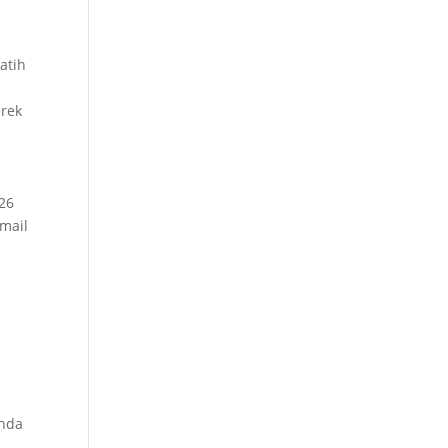
atih
erek
026
email
Anda