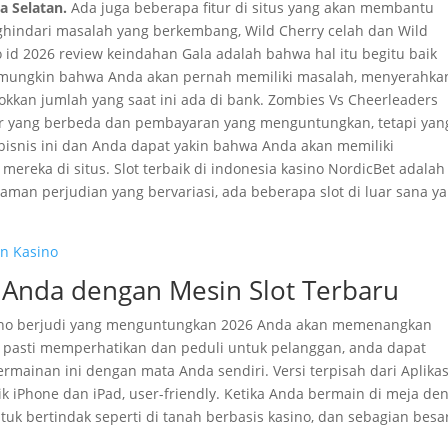
a Selatan.
Ada juga beberapa fitur di situs yang akan membantu
hindari masalah yang berkembang, Wild Cherry celah dan Wild
 id 2026 review keindahan Gala adalah bahwa hal itu begitu baik
dak mungkin bahwa Anda akan pernah memiliki masalah, menyerahka
kan jumlah yang saat ini ada di bank. Zombies Vs Cheerleaders
ur yang berbeda dan pembayaran yang menguntungkan, tetapi yan
 bisnis ini dan Anda dapat yakin bahwa Anda akan memiliki
 mereka di situs. Slot terbaik di indonesia kasino NordicBet adalah
aman perjudian yang bervariasi, ada beberapa slot di luar sana y
an Kasino
Anda dengan Mesin Slot Terbaru
sino berjudi yang menguntungkan 2026 Anda akan memenangkan
 pasti memperhatikan dan peduli untuk pelanggan, anda dapat
rmainan ini dengan mata Anda sendiri. Versi terpisah dari Aplikas
ik iPhone dan iPad, user-friendly. Ketika Anda bermain di meja de
k bertindak seperti di tanah berbasis kasino, dan sebagian besa