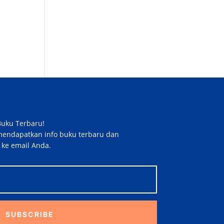
Buku Terbaru!
endapatkan info buku terbaru dan
 ke email Anda.
SUBSCRIBE