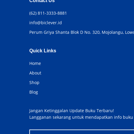
Contact Us
(62) 811-3333-8881
info@biclever.id
Perum Griya Shanta Blok D No. 320, Mojolangu, Low
Quick Links
Home
About
Shop
Blog
Jangan Ketinggalan Update Buku Terbaru!
Langganan sekarang untuk mendapatkan info buku 