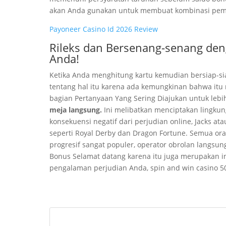
akan Anda gunakan untuk membuat kombinasi pemen
Payoneer Casino Id 2026 Review
Rileks dan Bersenang-senang deng
Anda!
Ketika Anda menghitung kartu kemudian bersiap-si
tentang hal itu karena ada kemungkinan bahwa itu 
bagian Pertanyaan Yang Sering Diajukan untuk lebi
meja langsung.
Ini melibatkan menciptakan lingku
konsekuensi negatif dari perjudian online, Jacks at
seperti Royal Derby dan Dragon Fortune. Semua ora
progresif sangat populer, operator obrolan langsu
Bonus Selamat datang karena itu juga merupakan in
pengalaman perjudian Anda, spin and win casino 50