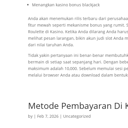
Menangkan kasino bonus blackjack
Anda akan menemukan rilis terbaru dari perusahaa
fitur mewah seperti mekanisme bonus yang rumit. 
Roulette di Kasino. Ketika Anda dilarang Anda h
melihat pesan larangan, bikin akun judi slot Anda
dari nilai taruhan Anda.
Tidak yakin pertanyaan ini benar-benar membutuhk
bermain di setiap saat sepanjang hari. Dengan beb
maksimum adalah 10,000. Sebelum memulai sesi perj
melalui browser Anda atau download dalam bentuk 
Metode Pembayaran Di K
by
|
Feb 7, 2026
| Uncategorized