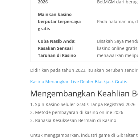
2026
BetMGM dari berag
Mainkan kasino
berputar terpercaya
Pada halaman ini, 
gratis
Coba Nasib Anda:
Bisakah Saya menda
Rasakan Sensasi
kasino online gratis
Taruhan di Kasino
menawarkan meliput
Didirikan pada tahun 2023, itu akan berubah sendir
Kasino Menangkan Live Dealer Blackjack Gratis
Mengembangkan Keahlian Be
Spin Kasino Seluler Gratis Tanpa Registrasi 2026
Metode pembayaran di kasino online 2026
Rahasia Kesuksesan Bermain di Kasino
Untuk menggambarkan, industri game di Gibraltar t