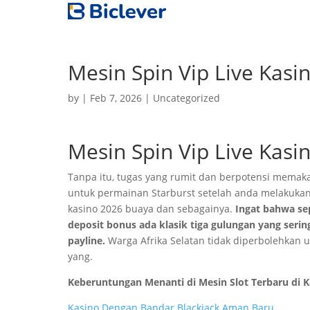
Mesin Spin Vip Live Kasi
by
|
Feb 7, 2026
| Uncategorized
Mesin Spin Vip Live Kasi
Tanpa itu, tugas yang rumit dan berpotensi memak
untuk permainan Starburst setelah anda melakukan
kasino 2026 buaya dan sebagainya.
Ingat bahwa se
deposit bonus ada klasik tiga gulungan yang ser
payline.
Warga Afrika Selatan tidak diperbolehkan un
yang.
Keberuntungan Menanti di Mesin Slot Terbaru di K
Kasino Dengan Bandar Blackjack Aman Baru