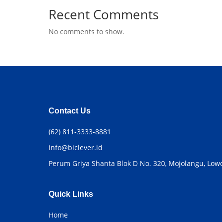
Recent Comments
No comments to show.
Contact Us
(62) 811-3333-8881
info@biclever.id
Perum Griya Shanta Blok D No. 320, Mojolangu, Low
Quick Links
Home