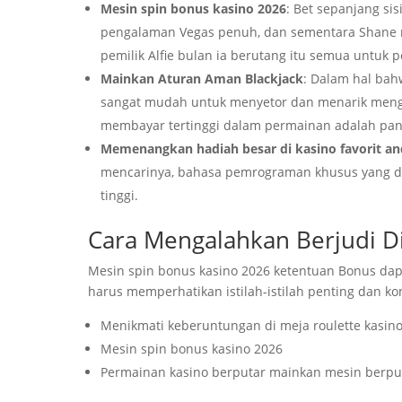
Mesin spin bonus kasino 2026
:
Bet sepanjang sis
pengalaman Vegas penuh, dan sementara Shane m
pemilik Alfie bulan ia berutang itu semua untuk 
Mainkan Aturan Aman Blackjack
:
Dalam hal bah
sangat mudah untuk menyetor dan menarik mengg
membayar tertinggi dalam permainan adalah pan
Memenangkan hadiah besar di kasino favorit a
mencarinya, bahasa pemrograman khusus yang dibu
tinggi.
Cara Mengalahkan Berjudi Di
Mesin spin bonus kasino 2026 ketentuan Bonus dap
harus memperhatikan istilah-istilah penting dan k
Menikmati keberuntungan di meja roulette kasin
Mesin spin bonus kasino 2026
Permainan kasino berputar mainkan mesin berpu