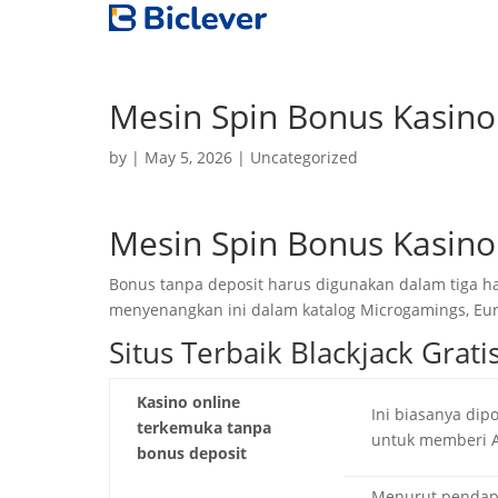
Mesin Spin Bonus Kasino
by
|
May 5, 2026
| Uncategorized
Mesin Spin Bonus Kasino
Bonus tanpa deposit harus digunakan dalam tiga har
menyenangkan ini dalam katalog Microgamings, Eu
Situs Terbaik Blackjack Grati
Kasino online
Ini biasanya dip
terkemuka tanpa
untuk memberi 
bonus deposit
Menurut pendapa