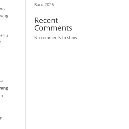
Baru 2026
ino
abung
Recent
Comments
perlu
No comments to show.
n
ra
yang
an
an