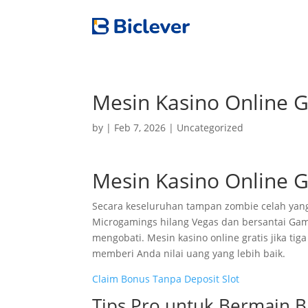
Mesin Kasino Online G
by
|
Feb 7, 2026
| Uncategorized
Mesin Kasino Online G
Secara keseluruhan tampan zombie celah yang
Microgamings hilang Vegas dan bersantai Gam
mengobati. Mesin kasino online gratis jika ti
memberi Anda nilai uang yang lebih baik.
Claim Bonus Tanpa Deposit Slot
Tips Pro untuk Bermain Bl