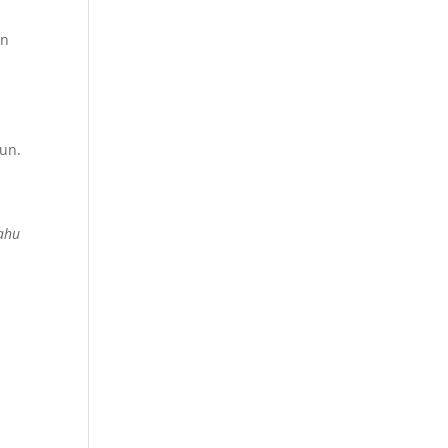
an
un.
tahu