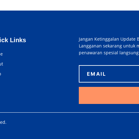
Jangan Ketinggalan Update 
ick Links
Langganan sekarang untuk m
penawaran spesial langsung
e
ut
p
ved.