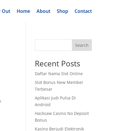
y Out
Home
About
Shop
Contact
Search
Recent Posts
Daftar Nama Slot Online
Slot Bonus New Member
Terbesar
Aplikasi Judi Pulsa Di
n
Android
Hacksaw Casino No Deposit
Bonus
Kasino Berjudi Elektronik