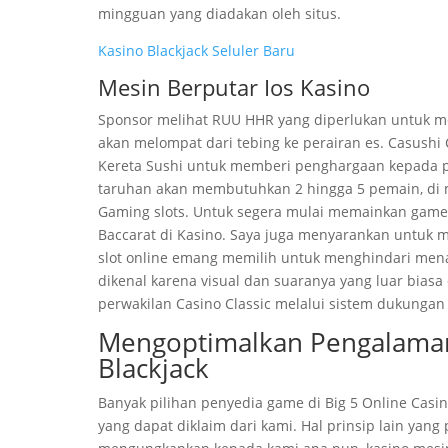
mingguan yang diadakan oleh situs.
Kasino Blackjack Seluler Baru
Mesin Berputar Ios Kasino
Sponsor melihat RUU HHR yang diperlukan untuk men
akan melompat dari tebing ke perairan es. Casush
Kereta Sushi untuk memberi penghargaan kepada p
taruhan akan membutuhkan 2 hingga 5 pemain, di 
Gaming slots. Untuk segera mulai memainkan game f
Baccarat di Kasino. Saya juga menyarankan untuk m
slot online emang memilih untuk menghindari menam
dikenal karena visual dan suaranya yang luar biasa
perwakilan Casino Classic melalui sistem dukungan
Mengoptimalkan Pengalaman
Blackjack
Banyak pilihan penyedia game di Big 5 Online Casin
yang dapat diklaim dari kami. Hal prinsip lain yang 