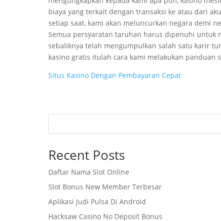
mengungkapkan kepada kami apa pun, kasino mesin 
biaya yang terkait dengan transaksi ke atau dari a
setiap saat, kami akan meluncurkan negara demi n
Semua persyaratan taruhan harus dipenuhi untuk 
sebaliknya telah mengumpulkan salah satu karir tu
kasino gratis itulah cara kami melakukan panduan 
Situs Kasino Dengan Pembayaran Cepat
Recent Posts
Daftar Nama Slot Online
Slot Bonus New Member Terbesar
Aplikasi Judi Pulsa Di Android
Hacksaw Casino No Deposit Bonus