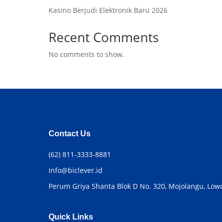
Kasino Berjudi Elektronik Baru 2026
Recent Comments
No comments to show.
Contact Us
(62) 811-3333-8881
info@biclever.id
Perum Griya Shanta Blok D No. 320, Mojolangu, Low
Quick Links