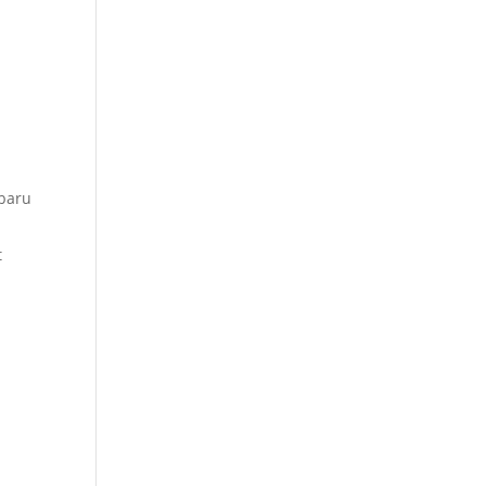
 baru
t