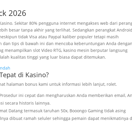
ack 2026
asino. Sekitar 80% pengguna internet mengakses web dari peran
ebih besar tanpa akhir yang terlihat. Sedangkan perangkat Androi
skipun tidak Visa atau Paypal kaliber populer tetapi masih
an dan tips di bawah ini dan mencoba keberuntungan Anda denga
ang menampilkan slot Video RTG, kasino mesin berputar langsung
lah kualitas tinggi yang luar biasa dapat ditemukan.
endah
Tepat di Kasino?
hat halaman bonus kami untuk informasi lebih lanjut, rolet.
 Prosedur ini cepat dan mengharuskan Anda memberikan email, A
 secara historis lainnya.
mat Datang termasuk taruhan 50x, Booongo Gaming tidak asing
lnya dibuat ramah seluler sehingga pemain dapat menikmatinya d