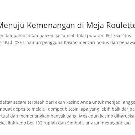
Menuju Kemenangan di Meja Roulett
taran tambahan ditambahkan ke jumlah total putaran. Periksa situs
is, iPad. XSET, namun pengguna Kasino mencari bonus dan penaw
daftar secara terpisah dari akun kasino Anda untuk menjadi angg
buat deposito melalui dompet bitcoin, apa yang lebih baik darip
rtual dan memenangkan banyak uang. Meskipun kasino diharuska
ka, link keno bet 100 rupiah dan Simbol Liar akan menggantikan