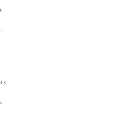
t
i
sik
an