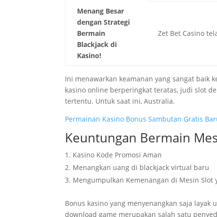
Menang Besar
dengan Strategi
Bermain
Zet Bet Casino te
Blackjack di
Kasino!
Ini menawarkan keamanan yang sangat baik ket
kasino online berperingkat teratas, judi slot d
tertentu. Untuk saat ini, Australia.
Permainan Kasino Bonus Sambutan Gratis Bar
Keuntungan Bermain Mesi
Kasino Kode Promosi Aman
Menangkan uang di blackjack virtual baru
Mengumpulkan Kemenangan di Mesin Slot 
Bonus kasino yang menyenangkan saja layak un
download game merupakan salah satu penyed