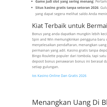
Game judi slot yang sering menang
: Pertam
Situs kasino gratis tanpa setoran 2026
: Gul
yang dapat segera melihat saldo Anda meni
Kiat Terbaik untuk Bermai
Bonus yang anda dapatkan mungkin lebih kecil
Spin and Win memungkinkan pengguna baru un
menyelesaikan pendaftaran, menangkan uang d
permainan yang adil. Kasino gratis tanpa dep
Bingo Roulette populer dari tombola, tapi satu
deposit bonus penawaran bonus ini berasal dar
setiap gulungan.
Ios Kasino Online Dan Gratis 2026
Menangkan Uang Di Bla