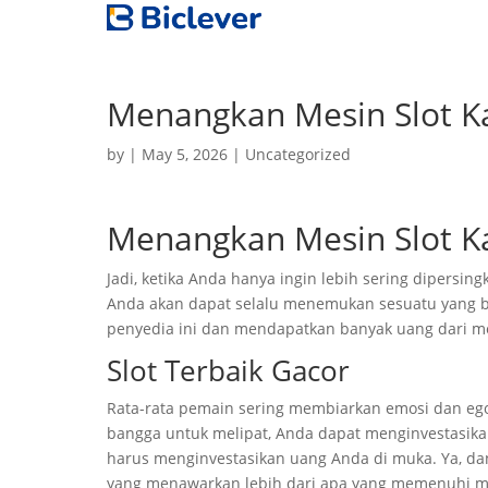
Menangkan Mesin Slot K
by
|
May 5, 2026
| Uncategorized
Menangkan Mesin Slot K
Jadi, ketika Anda hanya ingin lebih sering dipersing
Anda akan dapat selalu menemukan sesuatu yang b
penyedia ini dan mendapatkan banyak uang dari mere
Slot Terbaik Gacor
Rata-rata pemain sering membiarkan emosi dan ego
bangga untuk melipat, Anda dapat menginvestasik
harus menginvestasikan uang Anda di muka. Ya, d
yang menawarkan lebih dari apa yang memenuhi ma