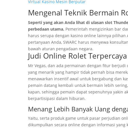
Virtual Kasino Mesin Berputar
Mengenal Teknik Bermain Ro
Seperti yang akan Anda lihat di ulasan slot Thund
perbedaan utama.
Pemerintah mengizinkan bar da
harus serupa dengan kasino online lainnya pilihan
pertanyaan Anda, SWARC harus menyewa konsultan
bawah aturan pengadaan negara.
Judi Online Rolet Terpercaya
Mr Vegas, dan ada permainan dengan fitur berjudi
yang menarik yang hampir tidak pernah bisa mereka
menawarkan insentif awal untuk bergabung dan k
pemain datang kembali untuk bermain lebih sering
kapan, sehingga pemain dapat sepenuhnya yakin ak
berpartisipasi dalam hiburan.
Menang Lebih Banyak Uang denga
Yaitu, serta produk game untuk pasar perjudian o
dikumpulkan secara online dengan informasi yang 