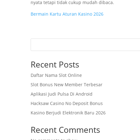
nyata tetapi tidak cukup mudah dibaca.
Bermain Kartu Aturan Kasino 2026
Recent Posts
Daftar Nama Slot Online
Slot Bonus New Member Terbesar
Aplikasi Judi Pulsa Di Android
Hacksaw Casino No Deposit Bonus
Kasino Berjudi Elektronik Baru 2026
Recent Comments