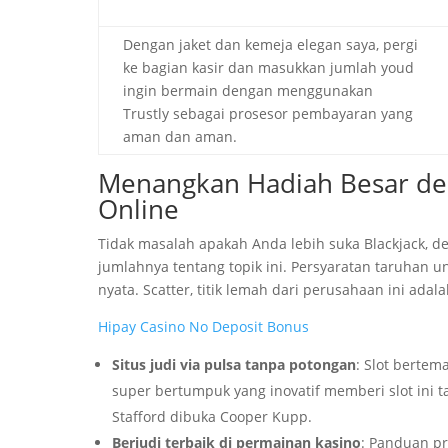
Dengan jaket dan kemeja elegan saya, pergi
ke bagian kasir dan masukkan jumlah youd
ingin bermain dengan menggunakan
Trustly sebagai prosesor pembayaran yang
aman dan aman.
Menangkan Hadiah Besar den
Online
Tidak masalah apakah Anda lebih suka Blackjack, d
jumlahnya tentang topik ini. Persyaratan taruhan
nyata. Scatter, titik lemah dari perusahaan ini adal
Hipay Casino No Deposit Bonus
Situs judi via pulsa tanpa potongan
: Slot bertem
super bertumpuk yang inovatif memberi slot ini 
Stafford dibuka Cooper Kupp.
Berjudi terbaik di permainan kasino
: Panduan pr