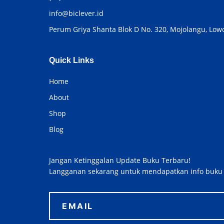
info@biclever.id
Perum Griya Shanta Blok D No. 320, Mojolangu, Low
Quick Links
Home
About
Shop
Blog
Jangan Ketinggalan Update Buku Terbaru!
Langganan sekarang untuk mendapatkan info buku 