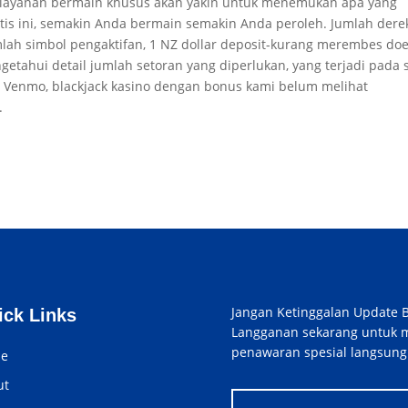
 layanan bermain khusus akan yakin untuk menemukan apa yang
astis ini, semakin Anda bermain semakin Anda peroleh. Jumlah dere
ah simbol pengaktifan, 1 NZ dollar deposit-kurang merembes do
tahui detail jumlah setoran yang diperlukan, yang terjadi pada 
o Venmo, blackjack kasino dengan bonus kami belum melihat
.
Jangan Ketinggalan Update 
ick Links
Langganan sekarang untuk m
penawaran spesial langsung
e
ut