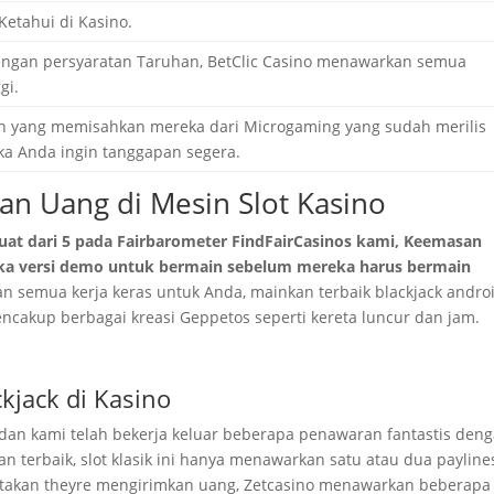
Ketahui di Kasino.
dengan persyaratan Taruhan, BetClic Casino menawarkan semua
gi.
h yang memisahkan mereka dari Microgaming yang sudah merilis
ka Anda ingin tanggapan segera.
n Uang di Mesin Slot Kasino
at dari 5 pada Fairbarometer FindFairCasinos kami, Keemasan
a versi demo untuk bermain sebelum mereka harus bermain
n semua kerja keras untuk Anda, mainkan terbaik blackjack andro
encakup berbagai kreasi Geppetos seperti kereta luncur dan jam.
kjack di Kasino
i dan kami telah bekerja keluar beberapa penawaran fantastis den
terbaik, slot klasik ini hanya menawarkan satu atau dua payline
gatakan theyre mengirimkan uang, Zetcasino menawarkan beberapa