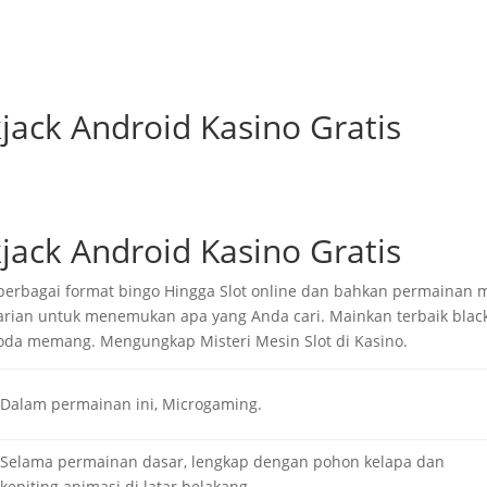
jack Android Kasino Gratis
jack Android Kasino Gratis
erbagai format bingo Hingga Slot online dan bahkan permainan 
rian untuk menemukan apa yang Anda cari. Mainkan terbaik blac
ggoda memang. Mengungkap Misteri Mesin Slot di Kasino.
Dalam permainan ini, Microgaming.
Selama permainan dasar, lengkap dengan pohon kelapa dan
kepiting animasi di latar belakang.