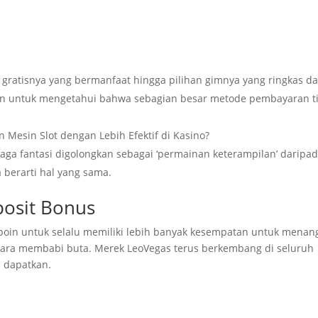
r gratisnya yang bermanfaat hingga pilihan gimnya yang ringkas d
waan untuk mengetahui bahwa sebagian besar metode pembayaran t
 Mesin Slot dengan Lebih Efektif di Kasino?
aga fantasi digolongkan sebagai ‘permainan keterampilan’ daripa
a berarti hal yang sama.
posit Bonus
oin untuk selalu memiliki lebih banyak kesempatan untuk menan
ecara membabi buta. Merek LeoVegas terus berkembang di seluruh
 dapatkan.