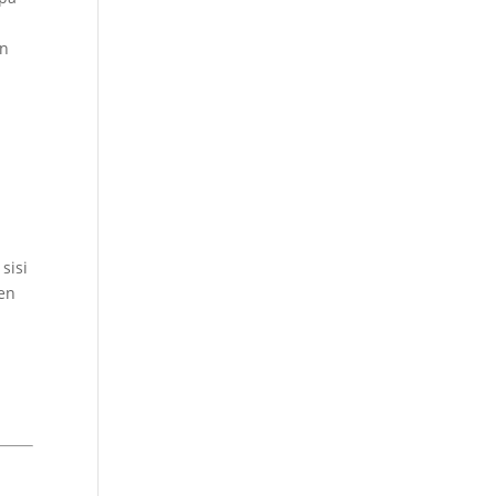
an
sisi
ren