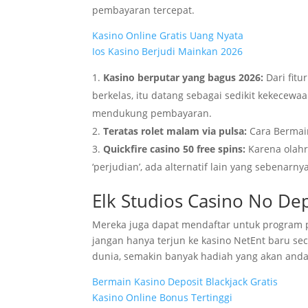
pembayaran tercepat.
Kasino Online Gratis Uang Nyata
Ios Kasino Berjudi Mainkan 2026
Kasino berputar yang bagus 2026:
Dari fitu
berkelas, itu datang sebagai sedikit kekece
mendukung pembayaran.
Teratas rolet malam via pulsa:
Cara Bermain
Quickfire casino 50 free spins:
Karena olahr
‘perjudian’, ada alternatif lain yang sebenarny
Elk Studios Casino No De
Mereka juga dapat mendaftar untuk program p
jangan hanya terjun ke kasino NetEnt baru s
dunia, semakin banyak hadiah yang akan anda
Bermain Kasino Deposit Blackjack Gratis
Kasino Online Bonus Tertinggi