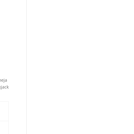
meja
kjack