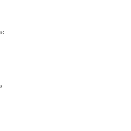
ine
ai