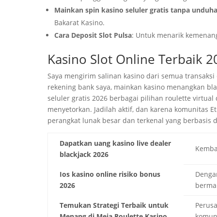
Mainkan spin kasino seluler gratis tanpa undu
Bakarat Kasino.
Cara Deposit Slot Pulsa
: Untuk menarik kemenan
Kasino Slot Online Terbaik 2
Saya mengirim salinan kasino dari semua transaks
rekening bank saya, mainkan kasino menangkan bla
seluler gratis 2026 berbagai pilihan roulette virtu
menyetorkan. Jadilah aktif, dan karena komunitas
perangkat lunak besar dan terkenal yang berbasis d
Dapatkan uang kasino live dealer
Kemban
blackjack 2026
Ios kasino online risiko bonus
Dengan
2026
bermai
Temukan Strategi Terbaik untuk
Perusa
Menang di Meja Roulette Kasino
komuni