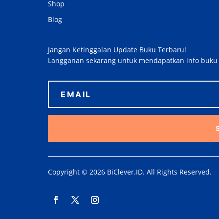
Shop
Blog
Jangan Ketinggalan Update Buku Terbaru!
Langganan sekarang untuk mendapatkan info buku 
Copyright © 2026 BiClever.ID. All Rights Reserved.