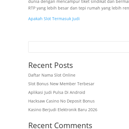
dunia dengan mencampur tiket sindikat dan bermai
RTP yang lebih besar dan tepi rumah yang lebih re
Apakah Slot Termasuk Judi
Recent Posts
Daftar Nama Slot Online
Slot Bonus New Member Terbesar
Aplikasi Judi Pulsa Di Android
Hacksaw Casino No Deposit Bonus
Kasino Berjudi Elektronik Baru 2026
Recent Comments