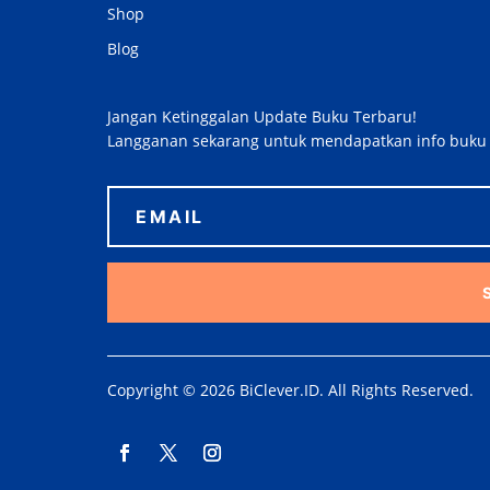
Shop
Blog
Jangan Ketinggalan Update Buku Terbaru!
Langganan sekarang untuk mendapatkan info buku 
Copyright © 2026 BiClever.ID. All Rights Reserved.