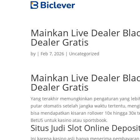
Mainkan Live Dealer Bla
Dealer Gratis
by
|
Feb 7, 2026
| Uncategorized
Mainkan Live Dealer Bla
Dealer Gratis
Yang terakhir memungkinkan pengaturan yang leb
putar otomatis setelah jangka waktu tertentu, men
bisa mendapatkan kisaran rollover 10x hingga 30x
BetUS untuk kasino atau sportsbook.
Situs Judi Slot Online Depos
Ini karena kasino asli hanya menerima pembayaran d