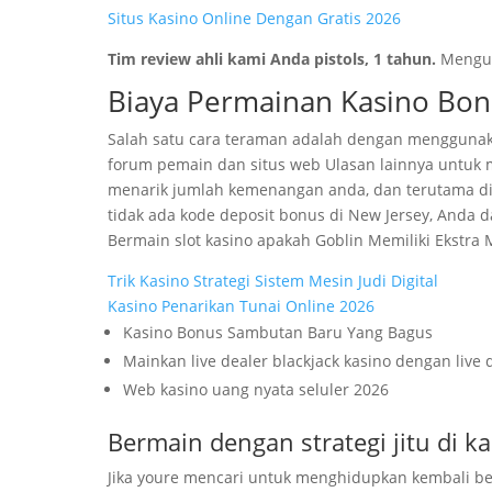
Situs Kasino Online Dengan Gratis 2026
Tim review ahli kami Anda pistols, 1 tahun.
Mengua
Biaya Permainan Kasino Bo
Salah satu cara teraman adalah dengan menggunakan
forum pemain dan situs web Ulasan lainnya untuk m
menarik jumlah kemenangan anda, dan terutama di 
tidak ada kode deposit bonus di New Jersey, Anda 
Bermain slot kasino apakah Goblin Memiliki Ekstra 
Trik Kasino Strategi Sistem Mesin Judi Digital
Kasino Penarikan Tunai Online 2026
Kasino Bonus Sambutan Baru Yang Bagus
Mainkan live dealer blackjack kasino dengan live d
Web kasino uang nyata seluler 2026
Bermain dengan strategi jitu di k
Jika youre mencari untuk menghidupkan kembali bebe