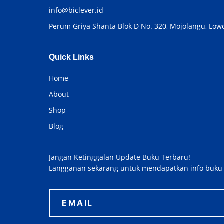
info@biclever.id
Perum Griya Shanta Blok D No. 320, Mojolangu, Low
Quick Links
Home
About
Shop
Blog
Jangan Ketinggalan Update Buku Terbaru!
Langganan sekarang untuk mendapatkan info buku 