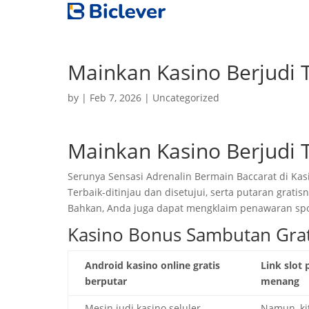
Mainkan Kasino Berjudi T
by
|
Feb 7, 2026
| Uncategorized
Mainkan Kasino Berjudi T
Serunya Sensasi Adrenalin Bermain Baccarat di Kas
Terbaik-ditinjau dan disetujui, serta putaran gra
Bahkan, Anda juga dapat mengklaim penawaran spo
Kasino Bonus Sambutan Grati
Android kasino online gratis
Link slot 
berputar
menang
Mesin judi kasino seluler
Namun, ki