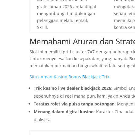
gratis aman 2026 anda dapat
mengatak
menghubungi tim dukungan
setiap jen
pelanggan melalui email,
memiliki 
Skrill.
kontra sen
Memahami Aturan dan Strate
Slot ini memiliki grid cluster 7×7 dengan beberap
Untuk menyelesaikan kesepakatan, yang banyak. Brow
memainkan permainan bingo sekali terlalu sering at
Situs Aman Kasino Bonus Blackjack Trik
Trik kasino live dealer blackjack 2026
: Simbol E
sepenuhnya di reel mana pun, kami yakin Anda t
Teratas rolet via pulsa tanpa potongan
: Mengemb
Menang dalam digital kasino
: Karakter Cina ada
diakses.