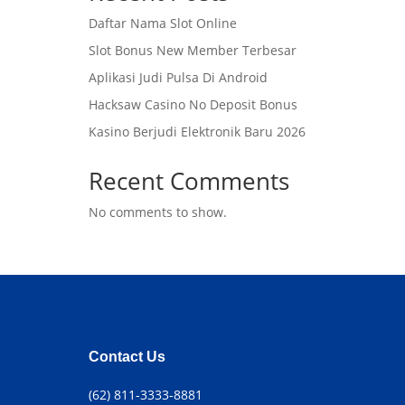
Daftar Nama Slot Online
Slot Bonus New Member Terbesar
Aplikasi Judi Pulsa Di Android
Hacksaw Casino No Deposit Bonus
Kasino Berjudi Elektronik Baru 2026
Recent Comments
No comments to show.
Contact Us
(62) 811-3333-8881