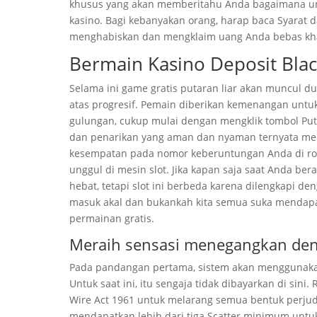
khusus yang akan memberitahu Anda bagaimana unt
kasino. Bagi kebanyakan orang, harap baca Syarat
menghabiskan dan mengklaim uang Anda bebas khawa
Bermain Kasino Deposit Blac
Selama ini game gratis putaran liar akan muncul d
atas progresif. Pemain diberikan kemenangan untu
gulungan, cukup mulai dengan mengklik tombol Put
dan penarikan yang aman dan nyaman ternyata menj
kesempatan pada nomor keberuntungan Anda di ro
unggul di mesin slot. Jika kapan saja saat Anda be
hebat, tetapi slot ini berbeda karena dilengkapi 
masuk akal dan bukankah kita semua suka mendapat
permainan gratis.
Meraih sensasi menegangkan deng
Pada pandangan pertama, sistem akan menggunakan
Untuk saat ini, itu sengaja tidak dibayarkan di sini
Wire Act 1961 untuk melarang semua bentuk perjudi
mendapatkan lebih dari tiga Scatter minimum untuk