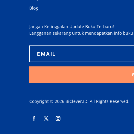
Blog
Jangan Ketinggalan Update Buku Terbaru!
Langganan sekarang untuk mendapatkan info buku 
Copyright © 2026 BiClever.ID. All Rights Reserved.