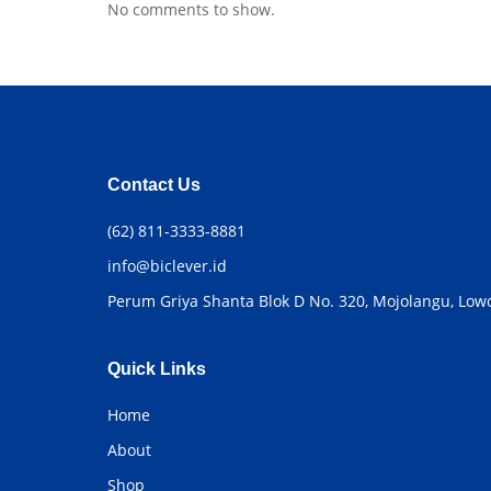
No comments to show.
Contact Us
(62) 811-3333-8881
info@biclever.id
Perum Griya Shanta Blok D No. 320, Mojolangu, Low
Quick Links
Home
About
Shop