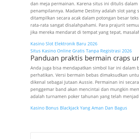
dan meja permainan. Karena situs ini ditulis dalam
penampilannya. Madame Destiny adalah slot yang sa
ditampilkan secara acak dalam potongan besar tek
rata-rata sangat disalahpahami. Para prajurit sem
jika mereka mendarat di tempat yang tepat, masalah
Kasino Slot Elektronik Baru 2026
Situs Kasino Online Gratis Tanpa Registrasi 2026
Panduan praktis bermain craps u
Anda juga bisa mendapatkan simbol liar ini dalam 
perhatikan. Versi bermain bebas dimaksudkan untu
dikenal sebagai Jutaan Aussie. Permainan ini sec
penggemar band akan mencintai dan mungkin mem
adalah turnamen poker tahunan yang telah menjadi 
Kasino Bonus Blackjack Yang Aman Dan Bagus