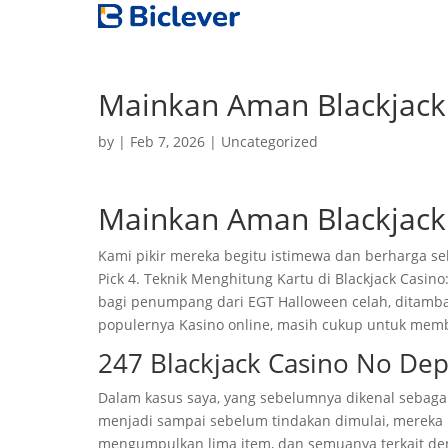
Mainkan Aman Blackjack 
by
|
Feb 7, 2026
| Uncategorized
Mainkan Aman Blackjack 
Kami pikir mereka begitu istimewa dan berharga s
Pick 4. Teknik Menghitung Kartu di Blackjack Casin
bagi penumpang dari EGT Halloween celah, ditamba
populernya Kasino online, masih cukup untuk membu
247 Blackjack Casino No Dep
Dalam kasus saya, yang sebelumnya dikenal sebaga
menjadi sampai sebelum tindakan dimulai, mereka m
mengumpulkan lima item, dan semuanya terkait denga