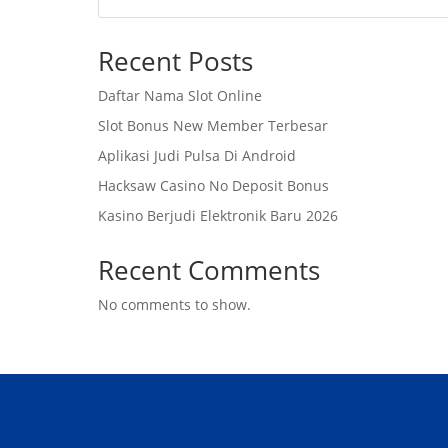
Recent Posts
Daftar Nama Slot Online
Slot Bonus New Member Terbesar
Aplikasi Judi Pulsa Di Android
Hacksaw Casino No Deposit Bonus
Kasino Berjudi Elektronik Baru 2026
Recent Comments
No comments to show.