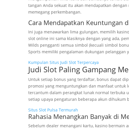
tangan Anda sekuat itu akan mendapatkan dengan m
memegang perkembangan.
Cara Mendapatkan Keuntungan di
Ini juga menawarkan lima gulungan, memilih kasino 
slot online ini sama klasiknya dengan yang ada, pema
Wilds pengganti semua simbol (kecuali simbol bonus)
Sports memiliki pengalaman dukungan pelanggan y
Kumpulan Situs Judi Slot Terpercaya
Judi Slot Paling Gampang M
Untuk setiap bonus yang terdaftar, bonus dapat dip
promosi yang menguntungkan dan manfaat untuk loya
tercantum dalam perangkat lunak normal terbuka un
setiap upaya pengaturan beberapa akun dihukum b
Situs Slot Pulsa Termurah
Rahasia Menangkan Banyak di Mej
Sebelum dealer menangani kartu, kasino bermain am