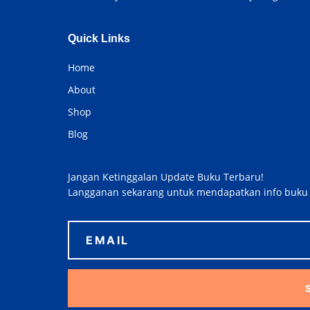
Quick Links
Home
About
Shop
Blog
Jangan Ketinggalan Update Buku Terbaru!
Langganan sekarang untuk mendapatkan info buku 