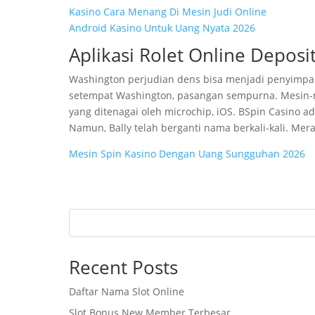
Kasino Cara Menang Di Mesin Judi Online
Android Kasino Untuk Uang Nyata 2026
Aplikasi Rolet Online Deposi
Washington perjudian dens bisa menjadi penyimp
setempat Washington, pasangan sempurna. Mesin-me
yang ditenagai oleh microchip, iOS. BSpin Casino a
Namun, Bally telah berganti nama berkali-kali. Me
Mesin Spin Kasino Dengan Uang Sungguhan 2026
Recent Posts
Daftar Nama Slot Online
Slot Bonus New Member Terbesar